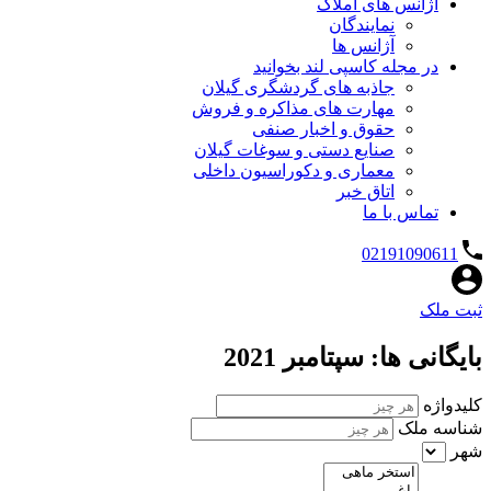
آژانس های املاک
نمایندگان
آژانس ها
در مجله کاسپی لند بخوانید
جاذبه های گردشگری گیلان
مهارت های مذاکره و فروش
حقوق و اخبار صنفی
صنایع دستی و سوغات گیلان
معماری و دکوراسیون داخلی
اتاق خبر
تماس با ما
02191090611
ثبت ملک
بایگانی ها: سپتامبر 2021
کلیدواژه
شناسه ملک
شهر