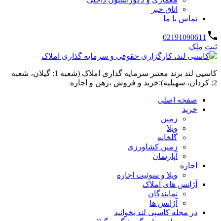
اتاق خبر
تماس با ما
02191090611
ثبت ملک
کاسپی لند برند معتبر سرمایه گذاری املاک (شعبه 1: گیلان، شعبه
2: کردان، سهیلیه):خرید و فروش ،رهن و اجاره
صفحه اصلی
خرید
زمین
ویلا
گلخانه
زمین کشاورزی
آپارتمان
اجاره
ویلا و سوئیت اجاره
آژانس های املاک
نمایندگان
آژانس ها
در مجله کاسپی لند بخوانید