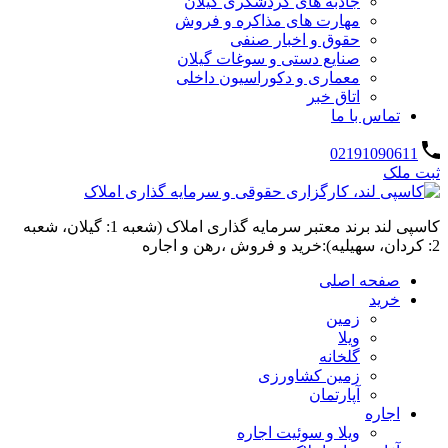
جاذبه های گردشگری گیلان
مهارت های مذاکره و فروش
حقوق و اخبار صنفی
صنایع دستی و سوغات گیلان
معماری و دکوراسیون داخلی
اتاق خبر
تماس با ما
02191090611
ثبت ملک
کاسپی لند برند معتبر سرمایه گذاری املاک (شعبه 1: گیلان، شعبه
2: کردان، سهیلیه):خرید و فروش ،رهن و اجاره
صفحه اصلی
خرید
زمین
ویلا
گلخانه
زمین کشاورزی
آپارتمان
اجاره
ویلا و سوئیت اجاره