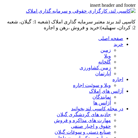
insert header and footer
کاسپی لند برند معتبر سرمایه گذاری املاک (شعبه 1: گیلان، شعبه
2: کردان، سهیلیه):خرید و فروش ،رهن و اجاره
صفحه اصلی
خرید
زمین
ویلا
گلخانه
زمین کشاورزی
آپارتمان
اجاره
ویلا و سوئیت اجاره
آژانس های املاک
نمایندگان
آژانس ها
در مجله کاسپی لند بخوانید
جاذبه های گردشگری گیلان
مهارت های مذاکره و فروش
حقوق و اخبار صنفی
صنایع دستی و سوغات گیلان
معماری و دکوراسیون داخلی