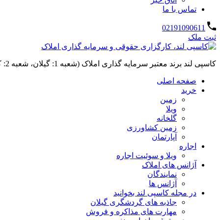
تماس با ما
02191090611
ثبت ملک
کاسپی لند برند معتبر سرمایه گذاری املاک (شعبه 1: گیلان، شعبه 2: کردان، سهیلیه):خرید و فروش ،رهن و اجاره
صفحه اصلی
خرید
زمین
ویلا
گلخانه
زمین کشاورزی
آپارتمان
اجاره
ویلا و سوئیت اجاره
آژانس های املاک
نمایندگان
آژانس ها
در مجله کاسپی لند بخوانید
جاذبه های گردشگری گیلان
مهارت های مذاکره و فروش