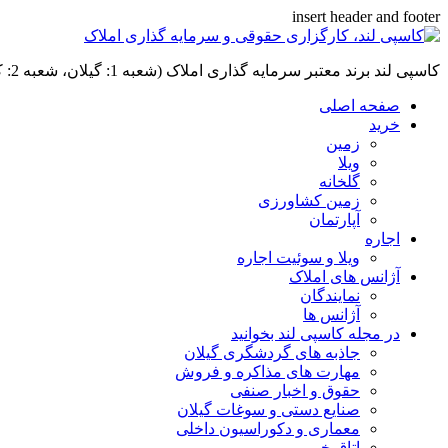
insert header and footer
کاسپی لند برند معتبر سرمایه گذاری املاک (شعبه 1: گیلان، شعبه 2: کردان، سهیلیه):خرید و فروش ،رهن و اجاره
صفحه اصلی
خرید
زمین
ویلا
گلخانه
زمین کشاورزی
آپارتمان
اجاره
ویلا و سوئیت اجاره
آژانس های املاک
نمایندگان
آژانس ها
در مجله کاسپی لند بخوانید
جاذبه های گردشگری گیلان
مهارت های مذاکره و فروش
حقوق و اخبار صنفی
صنایع دستی و سوغات گیلان
معماری و دکوراسیون داخلی
اتاق خبر