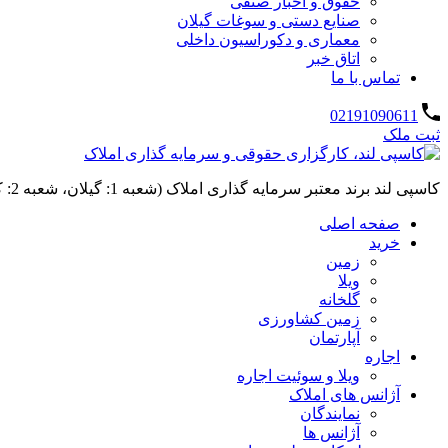
حقوق و اخبار صنفی
صنایع دستی و سوغات گیلان
معماری و دکوراسیون داخلی
اتاق خبر
تماس با ما
02191090611
ثبت ملک
کاسپی لند برند معتبر سرمایه گذاری املاک (شعبه 1: گیلان، شعبه 2: کردان، سهیلیه):خرید و فروش ،رهن و اجاره
صفحه اصلی
خرید
زمین
ویلا
گلخانه
زمین کشاورزی
آپارتمان
اجاره
ویلا و سوئیت اجاره
آژانس های املاک
نمایندگان
آژانس ها