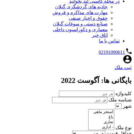
در مجله کاسپی لند بخوانید
جاذبه های گردشگری گیلان
مهارت های مذاکره و فروش
حقوق و اخبار صنفی
صنایع دستی و سوغات گیلان
معماری و دکوراسیون داخلی
اتاق خبر
تماس با ما
02191090611
ثبت ملک
بایگانی ها: آگوست 2022
کلیدواژه
شناسه ملک
شهر
نوع ملک
حداقل قیمت