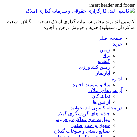
insert header and footer
کاسپی لند برند معتبر سرمایه گذاری املاک (شعبه 1: گیلان، شعبه
2: کردان، سهیلیه):خرید و فروش ،رهن و اجاره
صفحه اصلی
خرید
زمین
ویلا
گلخانه
زمین کشاورزی
آپارتمان
اجاره
ویلا و سوئیت اجاره
آژانس های املاک
نمایندگان
آژانس ها
در مجله کاسپی لند بخوانید
جاذبه های گردشگری گیلان
مهارت های مذاکره و فروش
حقوق و اخبار صنفی
صنایع دستی و سوغات گیلان
معماری و دکوراسیون داخلی