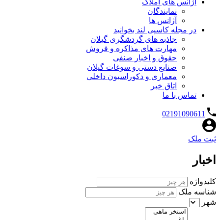
آژانس های املاک
نمایندگان
آژانس ها
در مجله کاسپی لند بخوانید
جاذبه های گردشگری گیلان
مهارت های مذاکره و فروش
حقوق و اخبار صنفی
صنایع دستی و سوغات گیلان
معماری و دکوراسیون داخلی
اتاق خبر
تماس با ما
02191090611
ثبت ملک
اخبار
کلیدواژه
شناسه ملک
شهر