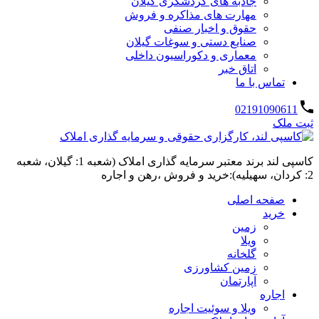
جاذبه های گردشگری گیلان
مهارت های مذاکره و فروش
حقوق و اخبار صنفی
صنایع دستی و سوغات گیلان
معماری و دکوراسیون داخلی
اتاق خبر
تماس با ما
02191090611
ثبت ملک
کاسپی لند برند معتبر سرمایه گذاری املاک (شعبه 1: گیلان، شعبه
2: کردان، سهیلیه):خرید و فروش ،رهن و اجاره
صفحه اصلی
خرید
زمین
ویلا
گلخانه
زمین کشاورزی
آپارتمان
اجاره
ویلا و سوئیت اجاره