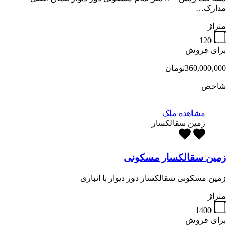
مدارک…
متراژ
120
برای فروش
360,000,000تومان
شاخص
مشاهده ملک
زمین سقالکسار
زمین سقالکسار مسکونی
زمین مسکونی سقالکسار دور دیوار با انباری
متراژ
1400
برای فروش