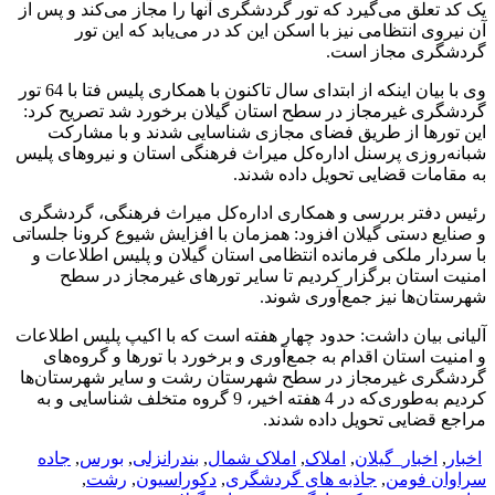
یک کد تعلق می‌گیرد که تور گردشگری آنها را مجاز می‌کند و پس از
آن نیروی انتظامی نیز با اسکن این کد در می‌یابد که این تور
گردشگری مجاز است.
وی با بیان اینکه از ابتدای سال تاکنون با همکاری پلیس فتا با 64 تور
گردشگری غیرمجاز در سطح استان گیلان برخورد شد تصریح کرد:
این تورها از طریق فضای مجازی شناسایی شدند و با مشارکت
شبانه‌روزی پرسنل اداره‌کل میراث فرهنگی استان و نیروهای پلیس
به مقامات قضایی تحویل داده شدند.
رئیس دفتر بررسی و همکاری اداره‌کل میراث فرهنگی، گردشگری
و صنایع دستی گیلان افزود: همزمان با افزایش شیوع کرونا جلساتی
با سردار ملکی فرمانده انتظامی استان گیلان و پلیس اطلاعات و
امنیت استان برگزار کردیم تا سایر تورهای غیرمجاز در سطح
شهرستان‌ها نیز جمع‌آوری شوند.
آلیانی بیان داشت: حدود چهار هفته است که با اکیپ‌ پلیس اطلاعات
و امنیت استان اقدام به جمع‌آوری و برخورد با تورها و گروه‌های
گردشگری غیرمجاز در سطح شهرستان رشت و سایر شهرستان‌ها
کردیم به‌طوری‌که در 4 هفته اخیر، 9 گروه متخلف شناسایی و به
مراجع قضایی تحویل داده شدند.
اخبار
,
اخبار_گیلان
,
املاک
,
املاک شمال
,
بندرانزلی
,
بورس
,
جاده
سراوان فومن
,
جاذبه های گردشگری
,
دکوراسیون
,
رشت
,