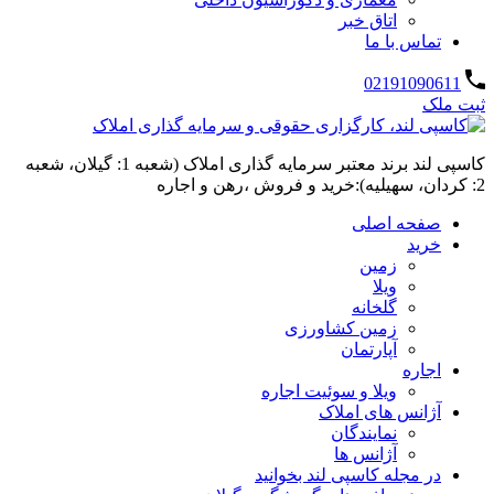
اتاق خبر
تماس با ما
02191090611
ثبت ملک
کاسپی لند برند معتبر سرمایه گذاری املاک (شعبه 1: گیلان، شعبه
2: کردان، سهیلیه):خرید و فروش ،رهن و اجاره
صفحه اصلی
خرید
زمین
ویلا
گلخانه
زمین کشاورزی
آپارتمان
اجاره
ویلا و سوئیت اجاره
آژانس های املاک
نمایندگان
آژانس ها
در مجله کاسپی لند بخوانید