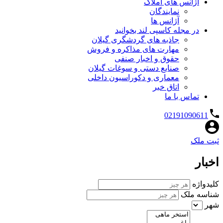
آژانس های املاک
نمایندگان
آژانس ها
در مجله کاسپی لند بخوانید
جاذبه های گردشگری گیلان
مهارت های مذاکره و فروش
حقوق و اخبار صنفی
صنایع دستی و سوغات گیلان
معماری و دکوراسیون داخلی
اتاق خبر
تماس با ما
02191090611
ثبت ملک
اخبار
کلیدواژه
شناسه ملک
شهر