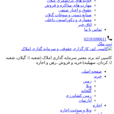
جاذبه های گردشگری گیلان
مهارت های مذاکره و فروش
حقوق و اخبار صنفی
صنایع دستی و سوغات گیلان
معماری و دکوراسیون داخلی
اتاق خبر
تماس با ما
02191090611
ثبت ملک
کاسپی لند برند معتبر سرمایه گذاری املاک (شعبه 1: گیلان، شعبه
2: کردان، سهیلیه):خرید و فروش ،رهن و اجاره
صفحه اصلی
خرید
زمین
ویلا
گلخانه
زمین کشاورزی
آپارتمان
اجاره
ویلا و سوئیت اجاره