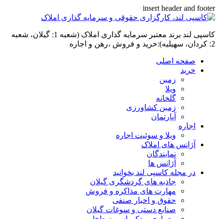
insert header and footer
کاسپی لند برند معتبر سرمایه گذاری املاک (شعبه 1: گیلان، شعبه
2: کردان، سهیلیه):خرید و فروش ،رهن و اجاره
صفحه اصلی
خرید
زمین
ویلا
گلخانه
زمین کشاورزی
آپارتمان
اجاره
ویلا و سوئیت اجاره
آژانس های املاک
نمایندگان
آژانس ها
در مجله کاسپی لند بخوانید
جاذبه های گردشگری گیلان
مهارت های مذاکره و فروش
حقوق و اخبار صنفی
صنایع دستی و سوغات گیلان
معماری و دکوراسیون داخلی