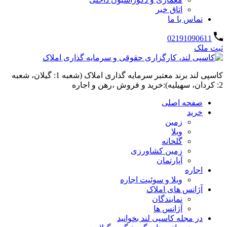
اتاق خبر
تماس با ما
02191090611
ثبت ملک
کاسپی لند برند معتبر سرمایه گذاری املاک (شعبه 1: گیلان، شعبه
2: کردان، سهیلیه):خرید و فروش ،رهن و اجاره
صفحه اصلی
خرید
زمین
ویلا
گلخانه
زمین کشاورزی
آپارتمان
اجاره
ویلا و سوئیت اجاره
آژانس های املاک
نمایندگان
آژانس ها
در مجله کاسپی لند بخوانید