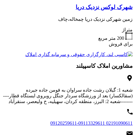
شهرک لوکس نزدیک دریا
زمین شهرکی نزدیک دریا چمخاله،چاف
متراژ
200
متر مربع
برای فروش
مشاورین املاک کاسپیلند
شعبه 1: گیلان رشت جاده سراوان به فومن جاده جیرده
(سقالکسار) بعد از ورزشگاه سردار جنگل روبروی ایستگاه قطار----
--------شعبه 2: البرز، منطقه کردان، سهیلیه، خ ولیعصر، سنقرآباد
02191090611 09120259611-09113329611