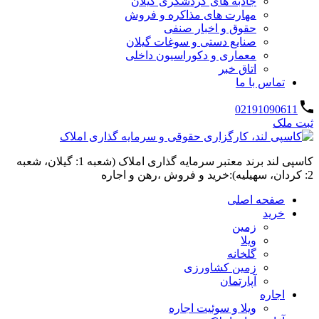
جاذبه های گردشگری گیلان
مهارت های مذاکره و فروش
حقوق و اخبار صنفی
صنایع دستی و سوغات گیلان
معماری و دکوراسیون داخلی
اتاق خبر
تماس با ما
02191090611
ثبت ملک
کاسپی لند برند معتبر سرمایه گذاری املاک (شعبه 1: گیلان، شعبه
2: کردان، سهیلیه):خرید و فروش ،رهن و اجاره
صفحه اصلی
خرید
زمین
ویلا
گلخانه
زمین کشاورزی
آپارتمان
اجاره
ویلا و سوئیت اجاره