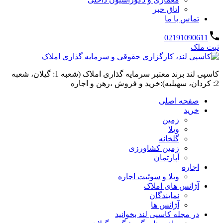
اتاق خبر
تماس با ما
02191090611
ثبت ملک
کاسپی لند برند معتبر سرمایه گذاری املاک (شعبه 1: گیلان، شعبه
2: کردان، سهیلیه):خرید و فروش ،رهن و اجاره
صفحه اصلی
خرید
زمین
ویلا
گلخانه
زمین کشاورزی
آپارتمان
اجاره
ویلا و سوئیت اجاره
آژانس های املاک
نمایندگان
آژانس ها
در مجله کاسپی لند بخوانید