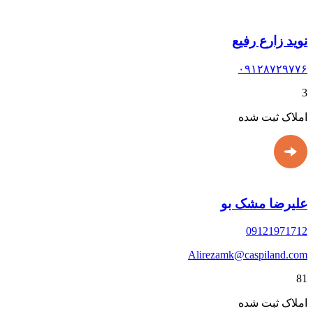
نوید زارع رفیع
۰۹۱۲۸۷۲۹۷۷۶
3
املاک ثبت شده
علیرضا مشک بو
09121971712
Alirezamk@caspiland.com
81
املاک ثبت شده