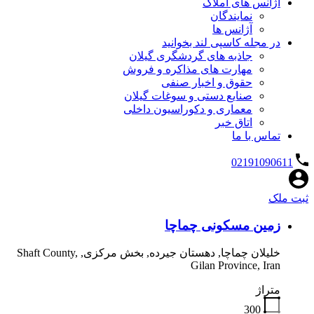
آژانس های املاک
نمایندگان
آژانس ها
در مجله کاسپی لند بخوانید
جاذبه های گردشگری گیلان
مهارت های مذاکره و فروش
حقوق و اخبار صنفی
صنایع دستی و سوغات گیلان
معماری و دکوراسیون داخلی
اتاق خبر
تماس با ما
02191090611
ثبت ملک
زمین مسکونی چماچا
خلیلان چماچا, دهستان جیرده, بخش مرکزی, Shaft County,
Gilan Province, Iran
متراژ
300