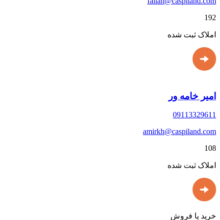
fallah@caspiland.com
192
املاک ثبت شده
امیر خامه ور
09113329611
amirkh@caspiland.com
108
املاک ثبت شده
خرید یا فروش