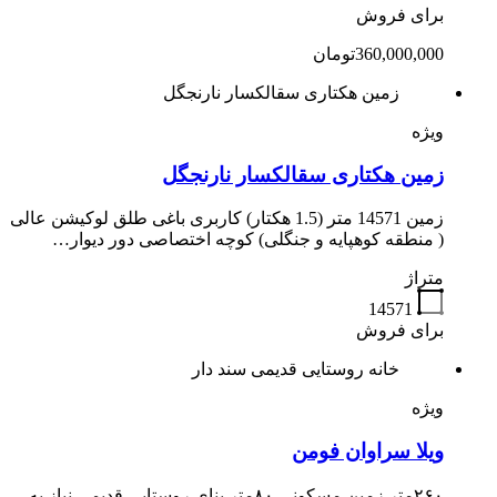
برای فروش
360,000,000تومان
زمین هکتاری سقالکسار نارنجگل
ویژه
زمین هکتاری سقالکسار نارنجگل
زمین 14571 متر (1.5 هکتار) کاربری باغی طلق لوکیشن عالی
( منطقه کوهپایه و جنگلی) کوچه اختصاصی دور دیوار…
متراژ
14571
برای فروش
خانه روستایی قدیمی سند دار
ویژه
ویلا سراوان فومن
۲۶۰متر زمین مسکونی ۸۰متر بنای روستایی قدیمی نیاز به