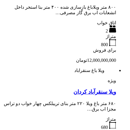
۸۰۰ متر ویلاباغ بازسازی شده ۴۰۰ متر بنا استخر داخل
انشعابات اب برق گاز مصرفی…
اتاق خواب
2
متراژ
800
برای فروش
12,000,000,000تومان
ویلا باغ سنقراباد
ویژه
ویلا سنقرآباد کردان
۶۸۰ متر باغ ویلا ۲۲۰ متر بنای تریبلکس چهار خواب دو تراس
مجزا اب برق…
متراژ
680