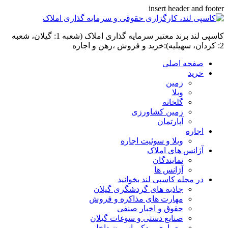
insert header and footer
کاسپی لند برند معتبر سرمایه گذاری املاک (شعبه 1: گیلان، شعبه
2: کردان، سهیلیه):خرید و فروش ،رهن و اجاره
صفحه اصلی
خرید
زمین
ویلا
گلخانه
زمین کشاورزی
آپارتمان
اجاره
ویلا و سوئیت اجاره
آژانس های املاک
نمایندگان
آژانس ها
در مجله کاسپی لند بخوانید
جاذبه های گردشگری گیلان
مهارت های مذاکره و فروش
حقوق و اخبار صنفی
صنایع دستی و سوغات گیلان
معماری و دکوراسیون داخلی