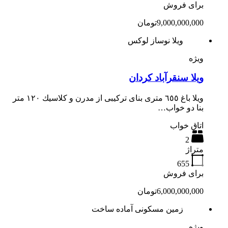
برای فروش
9,000,000,000تومان
ویلا نوساز لوکس
ویژه
ویلا سنقرآباد کردان
ويلا باغ ٦٥٥ مترى بناى تركيبى از مدرن و كلاسيك ١٢٠ متر
بنا دو خواب…
اتاق خواب
2
متراژ
655
برای فروش
6,000,000,000تومان
زمین مسکونی آماده ساخت
ویژه