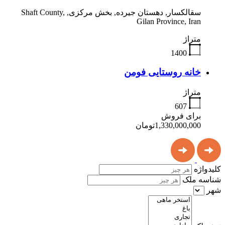
سقالکسار, دهستان جیرده, بخش مرکزی, Shaft County,
Gilan Province, Iran
متراژ
1400
خانه روستایی فومن
متراژ
607
برای فروش
1,330,000,000تومان
کلیدواژه
شناسه ملک
شهر