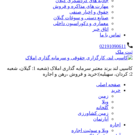
جاذبه های گردشگری گیلان
مهارت های مذاکره و فروش
حقوق و اخبار صنفی
صنایع دستی و سوغات گیلان
معماری و دکوراسیون داخلی
اتاق خبر
تماس با ما
02191090611
ثبت ملک
کاسپی لند برند معتبر سرمایه گذاری املاک (شعبه 1: گیلان، شعبه
2: کردان، سهیلیه):خرید و فروش ،رهن و اجاره
صفحه اصلی
خرید
زمین
ویلا
گلخانه
زمین کشاورزی
آپارتمان
اجاره
ویلا و سوئیت اجاره