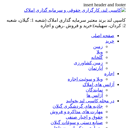
insert header and footer
کاسپی لند برند معتبر سرمایه گذاری املاک (شعبه 1: گیلان، شعبه
2: کردان، سهیلیه):خرید و فروش ،رهن و اجاره
صفحه اصلی
خرید
زمین
ویلا
گلخانه
زمین کشاورزی
آپارتمان
اجاره
ویلا و سوئیت اجاره
آژانس های املاک
نمایندگان
آژانس ها
در مجله کاسپی لند بخوانید
جاذبه های گردشگری گیلان
مهارت های مذاکره و فروش
حقوق و اخبار صنفی
صنایع دستی و سوغات گیلان
معماری و دکوراسیون داخلی