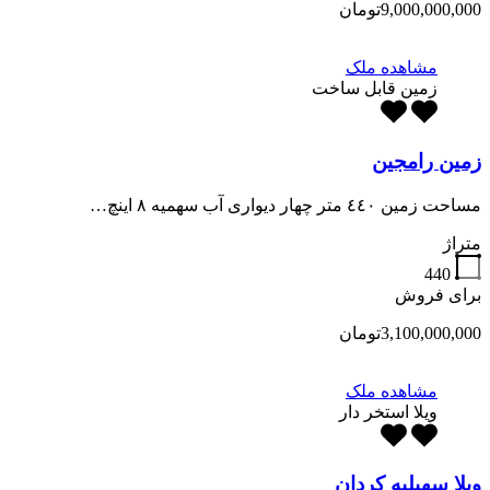
9,000,000,000تومان
مشاهده ملک
زمین قابل ساخت
زمین رامجین
مساحت زمین ٤٤٠ متر چهار ديوارى آب سهميه ٨ اينچ…
متراژ
440
برای فروش
3,100,000,000تومان
مشاهده ملک
ویلا استخر دار
ویلا سهیلیه کردان