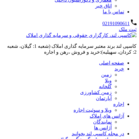
اتاق خبر
تماس با ما
02191090611
ثبت ملک
کاسپی لند برند معتبر سرمایه گذاری املاک (شعبه 1: گیلان، شعبه
2: کردان، سهیلیه):خرید و فروش ،رهن و اجاره
صفحه اصلی
خرید
زمین
ویلا
گلخانه
زمین کشاورزی
آپارتمان
اجاره
ویلا و سوئیت اجاره
آژانس های املاک
نمایندگان
آژانس ها
در مجله کاسپی لند بخوانید