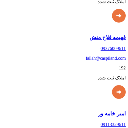
املاک ثبت شده
فهیمه فلاح منش
09376009611
fallah@caspiland.com
192
املاک ثبت شده
امیر خامه ور
09113329611