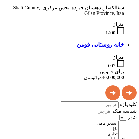
سقالکسار, دهستان جیرده, بخش مرکزی, Shaft County,
Gilan Province, Iran
متراژ
1400
خانه روستایی فومن
متراژ
607
برای فروش
1,330,000,000تومان
کلیدواژه
شناسه ملک
شهر