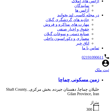
آژانس های املاک
نمایندگان
آژانس ها
در مجله کاسپی لند بخوانید
جاذبه های گردشگری گیلان
مهارت های مذاکره و فروش
حقوق و اخبار صنفی
صنایع دستی و سوغات گیلان
معماری و دکوراسیون داخلی
اتاق خبر
تماس با ما
02191090611
ثبت ملک
زمین مسکونی چماچا
خلیلان چماچا, دهستان جیرده, بخش مرکزی, Shaft County,
Gilan Province, Iran
متراژ
300