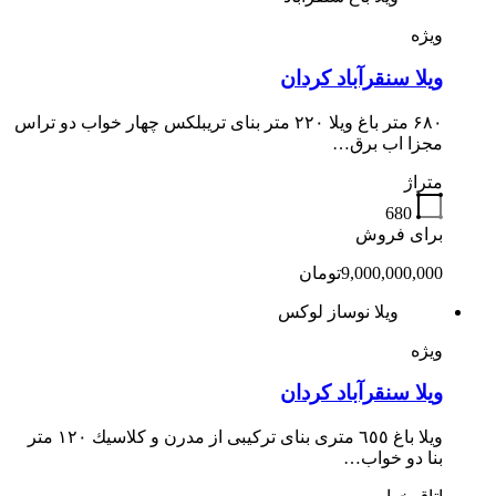
ویژه
ویلا سنقرآباد کردان
۶۸۰ متر باغ ویلا ۲۲۰ متر بنای تریبلکس چهار خواب دو تراس
مجزا اب برق…
متراژ
680
برای فروش
9,000,000,000تومان
ویلا نوساز لوکس
ویژه
ویلا سنقرآباد کردان
ويلا باغ ٦٥٥ مترى بناى تركيبى از مدرن و كلاسيك ١٢٠ متر
بنا دو خواب…