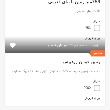
756متر زمین با بنای قدیمی
70متر بنای قدیمی
متراژ
756
برای فروش
زمین مسکونی جاده سراوان فومن
شاخص
زمین فومن رودپیش
مساحت زمین حدود ۲۰۰۰متر مسکونی دارای سند تک برگ مدارک…
متراژ
2000
برای فروش