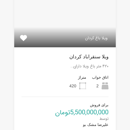
ویلا باغ کردان
ویلا سنقراباد کردان
۴۲۰ متر باغ ویلا دارای…
اتاق خواب
متراژ
420
2
برای فروش
5,500,000,000تومان
توسط
علیرضا مشک بو