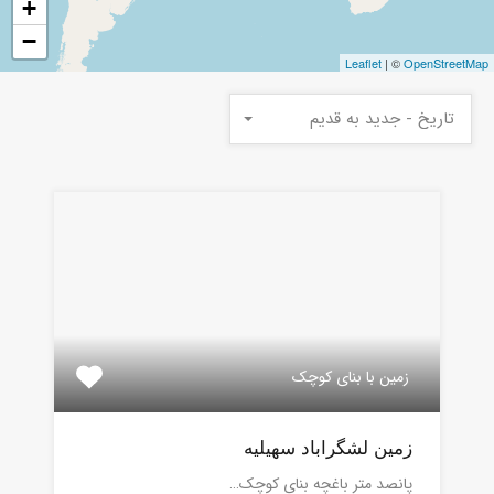
+
−
Leaflet
| ©
OpenStreetMap
تاریخ - جدید به قدیم
زمین با بنای کوچک
زمین لشگراباد سهیلیه
پانصد متر باغچه بنای کوچک…