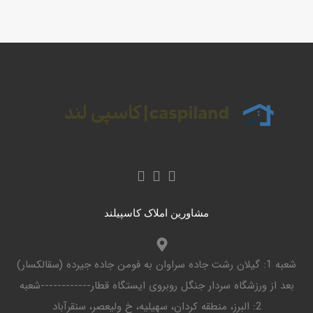
مشاورین املاک کاسپیلند
شعبه 1: گیلان رشت جاده سراوان به فومن جاده جیرده (سقالکسار)
بعد از ورزشگاه سردار جنگل روبروی ایستگاه قطار------------شعبه
2: البرز، منطقه کردان، سهیلیه، خ ولیعصر، سنقرآباد