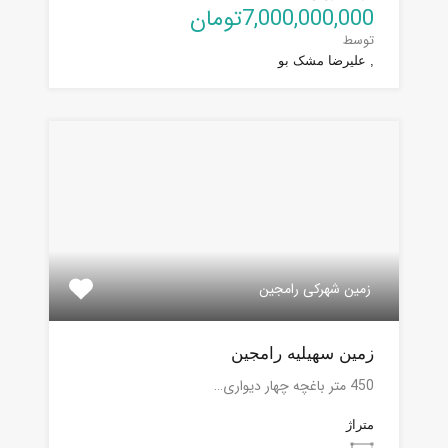
7,000,000,000تومان
توسط
, علیرضا مشک بو
زمین شهرکی رامجین
زمین سهیلیه رامجین
450 متر باغچه چهار دیواری…
متراژ