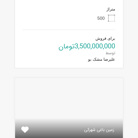
متراژ
500
برای فروش
3,500,000,000تومان
توسط
علیرضا مشک بو
زمین باغی شهرکی