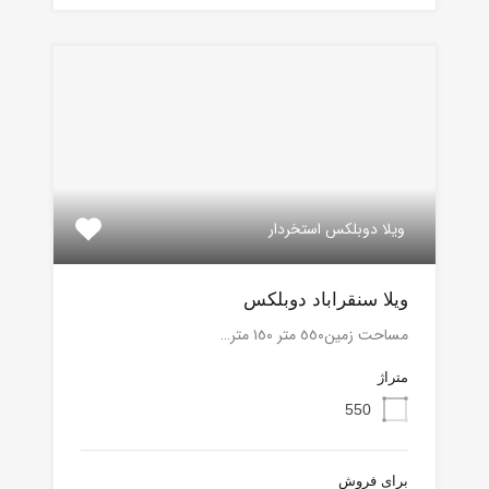
ویلا دوبلکس استخردار
ویلا سنقراباد دوبلکس
مساحت زمین٥٥٠ متر ١٥٠ متر…
متراژ
550
برای فروش