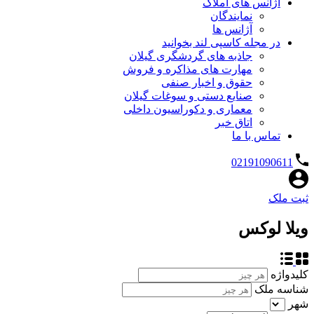
آژانس های املاک
نمایندگان
آژانس ها
در مجله کاسپی لند بخوانید
جاذبه های گردشگری گیلان
مهارت های مذاکره و فروش
حقوق و اخبار صنفی
صنایع دستی و سوغات گیلان
معماری و دکوراسیون داخلی
اتاق خبر
تماس با ما
02191090611
ثبت ملک
ویلا لوکس
کلیدواژه
شناسه ملک
شهر