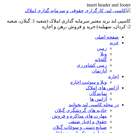
insert header and footer
کاسپی لند برند معتبر سرمایه گذاری املاک (شعبه 1: گیلان، شعبه
2: کردان، سهیلیه):خرید و فروش ،رهن و اجاره
صفحه اصلی
خرید
زمین
ویلا
گلخانه
زمین کشاورزی
آپارتمان
اجاره
ویلا و سوئیت اجاره
آژانس های املاک
نمایندگان
آژانس ها
در مجله کاسپی لند بخوانید
جاذبه های گردشگری گیلان
مهارت های مذاکره و فروش
حقوق و اخبار صنفی
صنایع دستی و سوغات گیلان
معماری و دکوراسیون داخلی