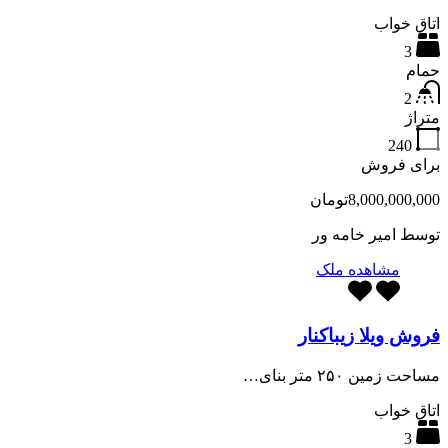
اتاق خواب
3
حمام
2
متراژ
240
برای فروش
8,000,000,000تومان
توسط
امیر خامه ور
مشاهده ملک
فروش ویلا زیباکنار
مساحت زمین ۲۵۰ متر بنای…
اتاق خواب
3