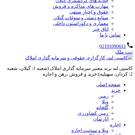
جاذبه های گردشگری گیلان
مهارت های مذاکره و فروش
حقوق و اخبار صنفی
صنایع دستی و سوغات گیلان
معماری و دکوراسیون داخلی
اتاق خبر
تماس با ما
02191090611
ثبت ملک
کاسپی لند برند معتبر سرمایه گذاری املاک (شعبه 1: گیلان، شعبه
2: کردان، سهیلیه):خرید و فروش ،رهن و اجاره
صفحه اصلی
خرید
زمین
ویلا
گلخانه
زمین کشاورزی
آپارتمان
اجاره
ویلا و سوئیت اجاره