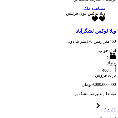
مشاهده ملک
ویلا لوکس فول فرنیش
ویلا لوکس لشگرآباد
460متر زمین 170متر بنا دو…
اتاق خواب
2
متراژ
460
برای فروش
9,000,000,000تومان
توسط
, علیرضا مشک بو
4
3
2
1