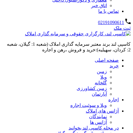
اتاق خبر
تماس با ما
02191090611
ثبت ملک
کاسپی لند برند معتبر سرمایه گذاری املاک (شعبه 1: گیلان، شعبه
2: کردان، سهیلیه):خرید و فروش ،رهن و اجاره
صفحه اصلی
خرید
زمین
ویلا
گلخانه
زمین کشاورزی
آپارتمان
اجاره
ویلا و سوئیت اجاره
آژانس های املاک
نمایندگان
آژانس ها
در مجله کاسپی لند بخوانید