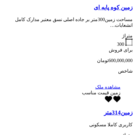
زمین کوه پایه ای
مساحت زمین300متر بر جاده اصلی نسق معتبر مدارک کامل
انشعابات…
متراژ
300
برای فروش
600,000,000تومان
شاخص
مشاهده ملک
زمین قیمت مناسب
زمین314متر
کاربری کاملا مسکونی