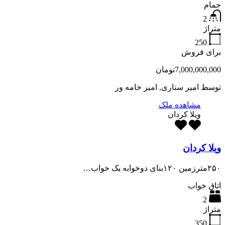
حمام
2
متراژ
250
برای فروش
7,000,000,000تومان
توسط
امیر ستاری, امیر خامه ور
مشاهده ملک
ویلا کردان
ویلا کردان
۲۵۰مترزمین ۱۲۰بنای دوخوابه یک خواب…
اتاق خواب
2
متراژ
350