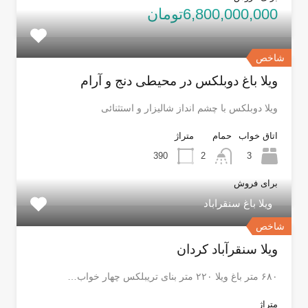
6,800,000,000تومان
شاخص
ویلا باغ دوبلکس در محیطی دنج و آرام
ویلا دوبلکس با چشم انداز شالیزار و استثنائی
اتاق خواب
حمام
متراژ
390
2
3
برای فروش
ویلا باغ سنقراباد
شاخص
ویلا سنقرآباد کردان
۶۸۰ متر باغ ویلا ۲۲۰ متر بنای تریبلکس چهار خواب…
متراژ