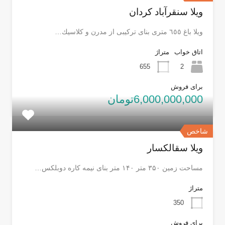
ویلا سنقرآباد کردان
ويلا باغ ٦٥٥ مترى بناى تركيبى از مدرن و كلاسيك…
اتاق خواب
متراژ
655
2
برای فروش
6,000,000,000تومان
شاخص
ویلا سقالکسار
مساحت زمین ۳۵۰ متر ۱۴۰ متر بنای نیمه کاره دوبلکس…
متراژ
350
برای فروش