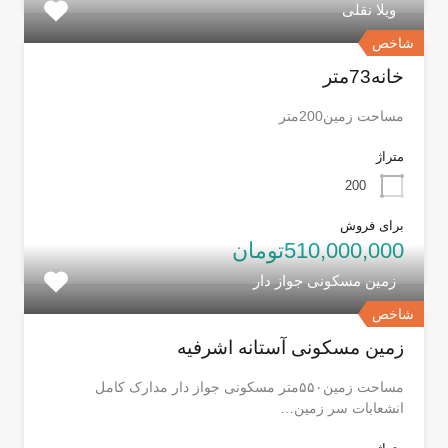
ویلا نقلی
شاخص
خانه73متر
مساحت زمین200متر
متراژ
200
برای فروش
510,000,000تومان
زمین مسکونی جواز دار
شاخص
زمین مسکونی آستانه اشرفیه
مساحت زمین۵۵۰متر مسکونی جواز دار مدارک کامل
انشعابات سر زمین…