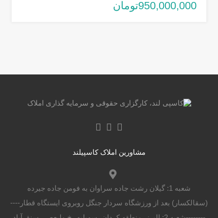
950,000,000تومان
مشاورین املاک کاسپیلند
شعبه 1: گیلان رشت جاده سراوان به فومن جاده جیرده
(سقالکسار) بعد از ورزشگاه سردار جنگل روبروی ایستگاه قطار----
--------شعبه 2: البرز، منطقه کردان، سهیلیه، خ ولیعصر، سنقرآباد