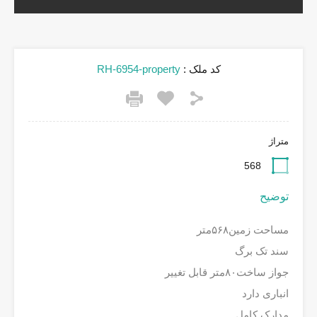
کد ملک :
RH-6954-property
متراژ
568
توضیح
مساحت زمین۵۶۸متر
سند تک برگ
جواز ساخت۸۰متر قابل تغییر
انباری دارد
مدارک کامل