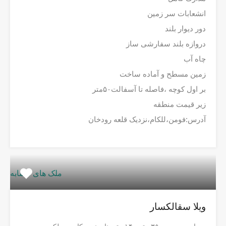
انشعابات سر زمین
دور دیوار بلند
دروازه بلند سفارشی ساز
چاه آب
زمین مسطح و آماده ساخت
بر اول کوچه ،فاصله تا آسفالت۵۰متر
زیر قیمت منطقه
آدرس:فومن،للکام،نزدیک قلعه رودخان
ملک های مشابه
ویلا سقالکسار