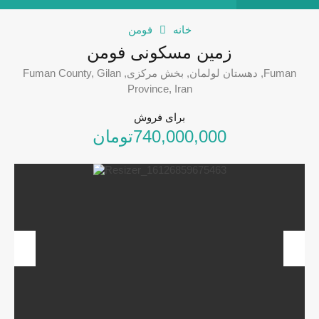
خانه
فومن
زمین مسکونی فومن
Fuman, دهستان لولمان, بخش مرکزی, Fuman County, Gilan
Province, Iran
برای فروش
740,000,000تومان
revious
Next