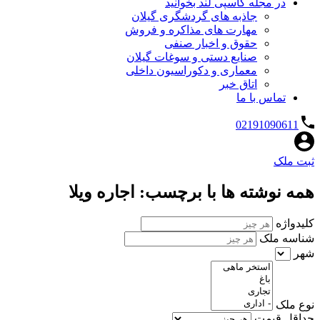
در مجله کاسپی لند بخوانید
جاذبه های گردشگری گیلان
مهارت های مذاکره و فروش
حقوق و اخبار صنفی
صنایع دستی و سوغات گیلان
معماری و دکوراسیون داخلی
اتاق خبر
تماس با ما
02191090611
ثبت ملک
همه نوشته ها با برچسب: اجاره ویلا
کلیدواژه
شناسه ملک
شهر
نوع ملک
حداقل قیمت