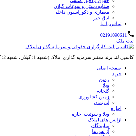
حقوق و اخبار صنفی
صنایع دستی و سوغات گیلان
معماری و دکوراسیون داخلی
اتاق خبر
تماس با ما
02191090611
ثبت ملک
کاسپی لند برند معتبر سرمایه گذاری املاک (شعبه 1: گیلان، شعبه 2: کردان، سهیلیه):خرید و فروش ،رهن و اجاره
صفحه اصلی
خرید
زمین
ویلا
گلخانه
زمین کشاورزی
آپارتمان
اجاره
ویلا و سوئیت اجاره
آژانس های املاک
نمایندگان
آژانس ها