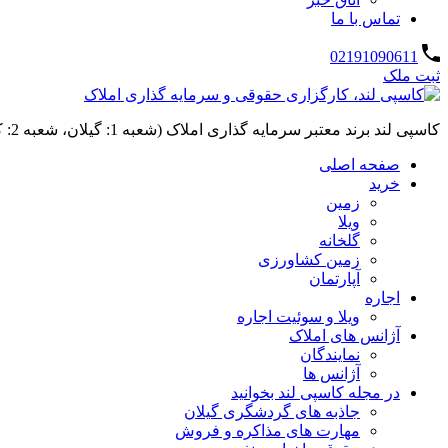
تماس با ما
02191090611
ثبت ملک
کاسپی لند برند معتبر سرمایه گذاری املاک (شعبه 1: گیلان، شعبه 2: کردان، سهیلیه):خرید و فروش ،رهن و اجاره
صفحه اصلی
خرید
زمین
ویلا
گلخانه
زمین کشاورزی
آپارتمان
اجاره
ویلا و سوئیت اجاره
آژانس های املاک
نمایندگان
آژانس ها
در مجله کاسپی لند بخوانید
جاذبه های گردشگری گیلان
مهارت های مذاکره و فروش