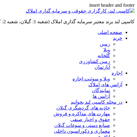
insert header and footer
کاسپی لند برند معتبر سرمایه گذاری املاک (شعبه 1: گیلان، شعبه 2: کردان، سهیلیه):خرید و فروش ،رهن و اجاره
صفحه اصلی
خرید
زمین
ویلا
گلخانه
زمین کشاورزی
آپارتمان
اجاره
ویلا و سوئیت اجاره
آژانس های املاک
نمایندگان
آژانس ها
در مجله کاسپی لند بخوانید
جاذبه های گردشگری گیلان
مهارت های مذاکره و فروش
حقوق و اخبار صنفی
صنایع دستی و سوغات گیلان
معماری و دکوراسیون داخلی
اتاق خبر