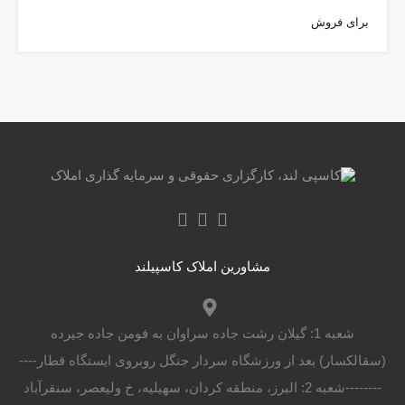
برای فروش
مشاورین املاک کاسپیلند
شعبه 1: گیلان رشت جاده سراوان به فومن جاده جیرده
(سقالکسار) بعد از ورزشگاه سردار جنگل روبروی ایستگاه قطار----
--------شعبه 2: البرز، منطقه کردان، سهیلیه، خ ولیعصر، سنقرآباد