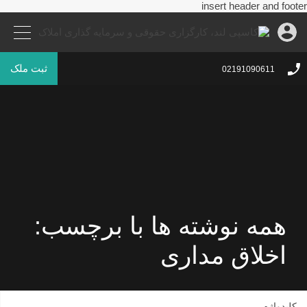
insert header and footer
ثبت ملک
02191090611
همه نوشته ها با برچسب:
اخلاق مداری
کلیدواژه