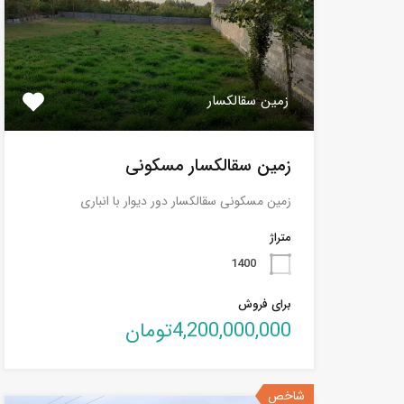
زمین سقالکسار
زمین سقالکسار مسکونی
زمین مسکونی سقالکسار دور دیوار با انباری
متراژ
1400
برای فروش
4,200,000,000تومان
شاخص