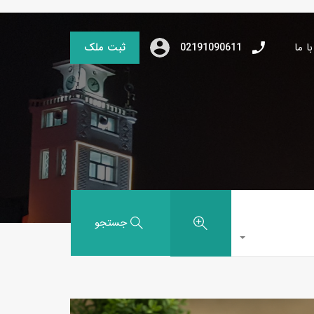
ا ما
ثبت ملک
02191090611
جستجو