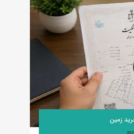
رید زمین