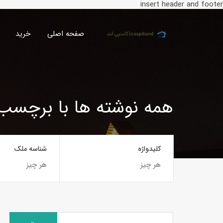
insert header and footer
صفحه اصلی
خرید
همه نوشته ها با برچسب:
کلیدواژه
شناسه ملک
جستجو