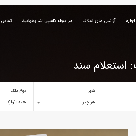
اجاره
آژانس های املاک
در مجله کاسپی لند بخوانید
تماس ب
 استعلام سند
شهر
نوع ملک
هر چیز
همه انواع