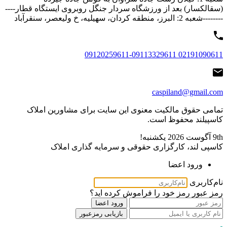
(سقالکسار) بعد از ورزشگاه سردار جنگل روبروی ایستگاه قطار----
--------شعبه 2: البرز، منطقه کردان، سهیلیه، خ ولیعصر، سنقرآباد
02191090611 09120259611-09113329611
caspiland@gmail.com
تمامی حقوق مالکیت معنوی این ‌سایت برای مشاورین املاک
کاسپیلند محفوظ است.
9th آگوست 2026
یکشنبه!
کاسپی لند، کارگزاری حقوقی و سرمایه گذاری املاک
ورود اعضا
نام‌کاربری
رمز عبور
رمز خود را فراموش کرده اید؟
ورود اعضا
بازیابی رمزعبور