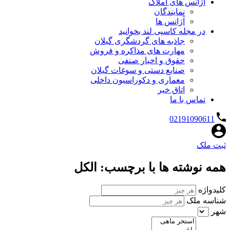
آژانس های املاک
نمایندگان
آژانس ها
در مجله کاسپی لند بخوانید
جاذبه های گردشگری گیلان
مهارت های مذاکره و فروش
حقوق و اخبار صنفی
صنایع دستی و سوغات گیلان
معماری و دکوراسیون داخلی
اتاق خبر
تماس با ما
02191090611
ثبت ملک
همه نوشته ها با برچسب: الکل
کلیدواژه
شناسه ملک
شهر