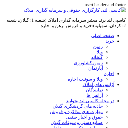
insert header and footer
کاسپی لند برند معتبر سرمایه گذاری املاک (شعبه 1: گیلان، شعبه
2: کردان، سهیلیه):خرید و فروش ،رهن و اجاره
صفحه اصلی
خرید
زمین
ویلا
گلخانه
زمین کشاورزی
آپارتمان
اجاره
ویلا و سوئیت اجاره
آژانس های املاک
نمایندگان
آژانس ها
در مجله کاسپی لند بخوانید
جاذبه های گردشگری گیلان
مهارت های مذاکره و فروش
حقوق و اخبار صنفی
صنایع دستی و سوغات گیلان
معماری و دکوراسیون داخلی