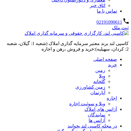
اتاق خبر
تماس با ما
02191090611
ثبت ملک
کاسپی لند برند معتبر سرمایه گذاری املاک (شعبه 1: گیلان، شعبه
2: کردان، سهیلیه):خرید و فروش ،رهن و اجاره
صفحه اصلی
خرید
زمین
ویلا
گلخانه
زمین کشاورزی
آپارتمان
اجاره
ویلا و سوئیت اجاره
آژانس های املاک
نمایندگان
آژانس ها
در مجله کاسپی لند بخوانید