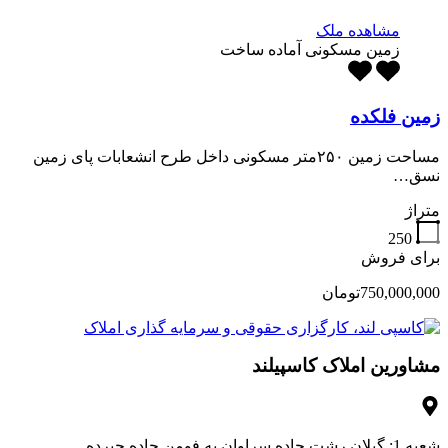
مشاهده ملک
زمین مسکونی آماده ساخت
زمین فلکده
مساحت زمین ۲۵۰متر مسکونی داخل طرح انشعابات پای زمین
نسق…
متراژ
250
برای فروش
750,000,000تومان
مشاورین املاک کاسپیلند
شعبه 1: گیلان رشت جاده سراوان به فومن جاده جیرده