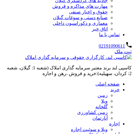
جاذبه های گردشگری گیلان
مهارت های مذاکره و فروش
حقوق و اخبار صنفی
صنایع دستی و سوغات گیلان
معماری و دکوراسیون داخلی
اتاق خبر
تماس با ما
02191090611
ثبت ملک
کاسپی لند برند معتبر سرمایه گذاری املاک (شعبه 1: گیلان، شعبه
2: کردان، سهیلیه):خرید و فروش ،رهن و اجاره
صفحه اصلی
خرید
زمین
ویلا
گلخانه
زمین کشاورزی
آپارتمان
اجاره
ویلا و سوئیت اجاره