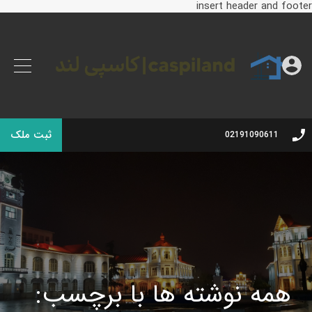
insert header and footer
ثبت ملک
02191090611
همه نوشته ها با برچسب: