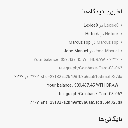
آخرین دیدگاه‌ها
Lexiee0
در
Lexiee0
Hetrick
در
Hetrick
MarcusTop
در
MarcusTop
Jose Manuel
در
Jose Manuel
????️ Your balance: $39,437.45 WITHDRAW -
telegra.ph/Coinbase-Card-08-06?
hs=28f827a2b498fb8a6aa51cd55ef727da& ????️
در
????️
Your balance: $39,437.45 WITHDRAW –
telegra.ph/Coinbase-Card-08-06?
hs=28f827a2b498fb8a6aa51cd55ef727da& ????️
بایگانی‌ها