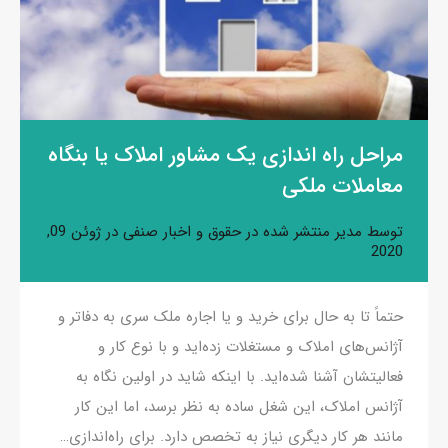
مراحل راه اندازی یک مشاور املاک یا بنگاه
معاملات ملکی
توسط
مدیر
منتشر شده در
حقوق و اخبار صنفی
در
ژوئن 09,
2020
حتماً تا به ‌حال برای خرید و یا اجاره ملک سری به دفاتر و
آژانس‌های املاک و مستغلات زده‌اید و با نوع کار و
فعالیتشان آشنا شده‌اید. با اینکه شاید در اولین نگاه به
آژانس املاک، این شغل ساده به نظر برسد، اما این کار
مانند هر کار دیگری نیاز به تخصص دارد. برای راه‌اندازی…