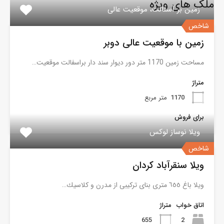
ملک های ویژه
زمین بر آسفالت، موقعیت عالی
شاخص
زمین با موقعیت عالی دوبر
مساحت زمین 1170 متر دور دیوار سند دار براسفالت موقعیت…
متراژ
1170
متر مربع
برای فروش
ویلا نوساز لوکس
شاخص
ویلا سنقرآباد کردان
ويلا باغ ٦٥٥ مترى بناى تركيبى از مدرن و كلاسيك…
اتاق خواب
متراژ
655
2