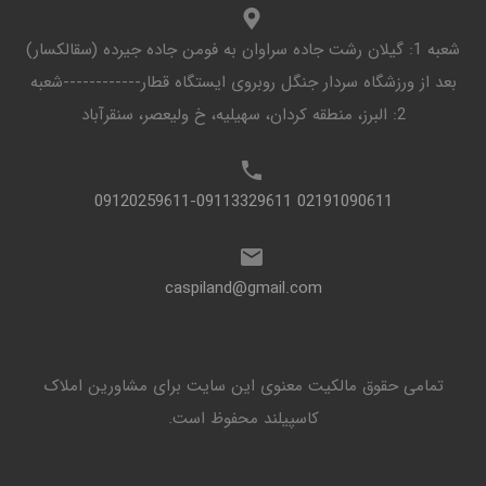
شعبه 1: گیلان رشت جاده سراوان به فومن جاده جیرده (سقالکسار)
بعد از ورزشگاه سردار جنگل روبروی ایستگاه قطار------------شعبه
2: البرز، منطقه کردان، سهیلیه، خ ولیعصر، سنقرآباد
02191090611 09120259611-09113329611
caspiland@gmail.com
تمامی حقوق مالکیت معنوی این ‌سایت برای مشاورین املاک
کاسپیلند محفوظ است.