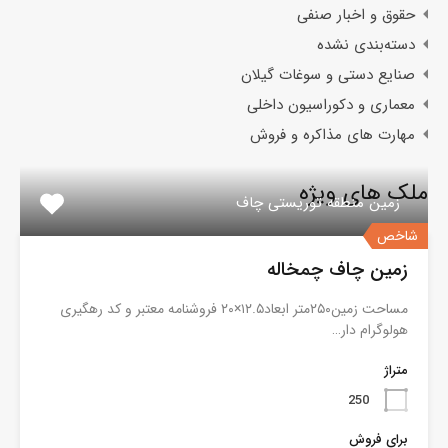
حقوق و اخبار صنفی
دسته‌بندی نشده
صنایع دستی و سوغات گیلان
معماری و دکوراسیون داخلی
مهارت های مذاکره و فروش
ملک های ویژه
زمین منطقه توریستی چاف
شاخص
زمین چاف چمخاله
مساحت زمین۲۵۰متر ابعاد۱۲.۵×۲۰ فروشنامه معتبر و کد رهگیری
هولوگرام دار…
متراژ
250
برای فروش