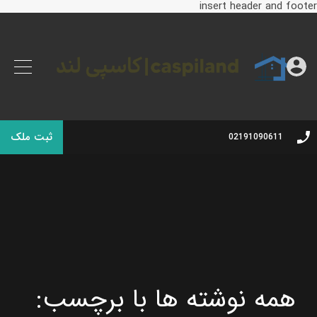
insert header and footer
ثبت ملک
02191090611
همه نوشته ها با برچسب: