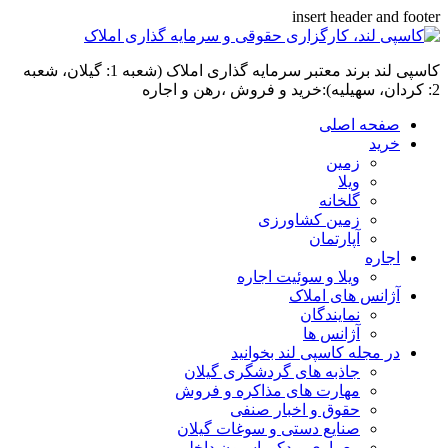
insert header and footer
کاسپی لند برند معتبر سرمایه گذاری املاک (شعبه 1: گیلان، شعبه
2: کردان، سهیلیه):خرید و فروش ،رهن و اجاره
صفحه اصلی
خرید
زمین
ویلا
گلخانه
زمین کشاورزی
آپارتمان
اجاره
ویلا و سوئیت اجاره
آژانس های املاک
نمایندگان
آژانس ها
در مجله کاسپی لند بخوانید
جاذبه های گردشگری گیلان
مهارت های مذاکره و فروش
حقوق و اخبار صنفی
صنایع دستی و سوغات گیلان
معماری و دکوراسیون داخلی