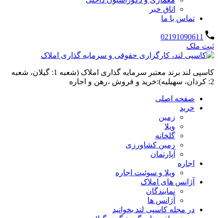
اتاق خبر
تماس با ما
02191090611
ثبت ملک
کاسپی لند برند معتبر سرمایه گذاری املاک (شعبه 1: گیلان، شعبه
2: کردان، سهیلیه):خرید و فروش ،رهن و اجاره
صفحه اصلی
خرید
زمین
ویلا
گلخانه
زمین کشاورزی
آپارتمان
اجاره
ویلا و سوئیت اجاره
آژانس های املاک
نمایندگان
آژانس ها
در مجله کاسپی لند بخوانید