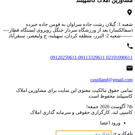
مشاورین املاک کاسپیلند
شعبه 1: گیلان رشت جاده سراوان به فومن جاده جیرده
(سقالکسار) بعد از ورزشگاه سردار جنگل روبروی ایستگاه قطار----
--------شعبه 2: البرز، منطقه کردان، سهیلیه، خ ولیعصر، سنقرآباد
02191090611 09120259611-09113329611
caspiland@gmail.com
تمامی حقوق مالکیت معنوی این ‌سایت برای مشاورین املاک
کاسپیلند محفوظ است.
7th آگوست 2026
جمعه!
کاسپی لند، کارگزاری حقوقی و سرمایه گذاری املاک
ورود اعضا
نام‌کاربری