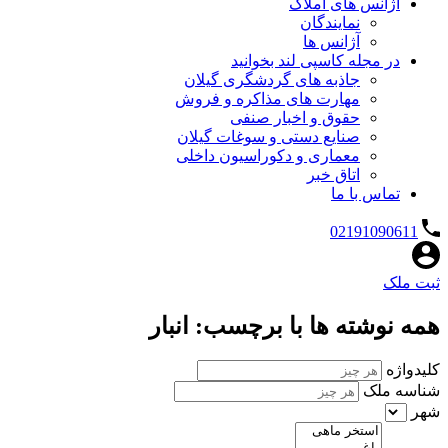
آژانس های املاک
نمایندگان
آژانس ها
در مجله کاسپی لند بخوانید
جاذبه های گردشگری گیلان
مهارت های مذاکره و فروش
حقوق و اخبار صنفی
صنایع دستی و سوغات گیلان
معماری و دکوراسیون داخلی
اتاق خبر
تماس با ما
02191090611
ثبت ملک
همه نوشته ها با برچسب: انبار
کلیدواژه
شناسه ملک
شهر