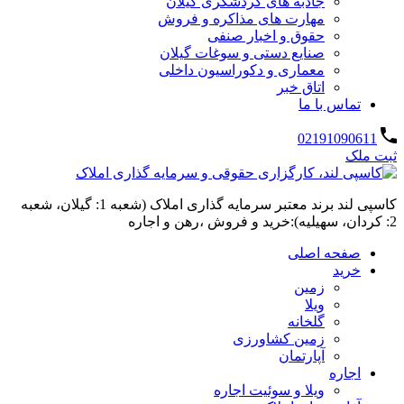
جاذبه های گردشگری گیلان
مهارت های مذاکره و فروش
حقوق و اخبار صنفی
صنایع دستی و سوغات گیلان
معماری و دکوراسیون داخلی
اتاق خبر
تماس با ما
02191090611
ثبت ملک
کاسپی لند برند معتبر سرمایه گذاری املاک (شعبه 1: گیلان، شعبه
2: کردان، سهیلیه):خرید و فروش ،رهن و اجاره
صفحه اصلی
خرید
زمین
ویلا
گلخانه
زمین کشاورزی
آپارتمان
اجاره
ویلا و سوئیت اجاره