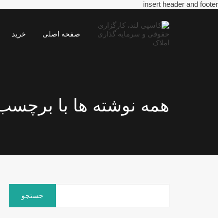
insert header and footer
صفحه اصلی
خرید
همه نوشته ها با برچسب:
جستجو
برای: