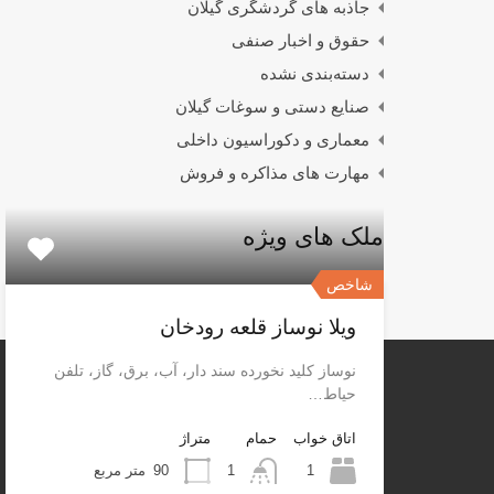
جاذبه های گردشگری گیلان
حقوق و اخبار صنفی
دسته‌بندی نشده
صنایع دستی و سوغات گیلان
معماری و دکوراسیون داخلی
مهارت های مذاکره و فروش
ملک های ویژه
شاخص
ویلا نوساز قلعه رودخان
نوساز کلید نخورده سند دار، آب، برق، گاز، تلفن
حیاط…
اتاق خواب
حمام
متراژ
1
1
90
متر مربع