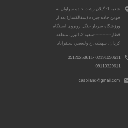
شعبه 1: گیلان رشت جاده سراوان به
فومن جاده جیرده (سقالکسار) بعد از
ورزشگاه سردار جنگل روبروی ایستگاه
قطار------------شعبه 2: البرز، منطقه
کردان، سهیلیه، خ ولیعصر، سنقرآباد
02191090611 09120259611-
09113329611
caspiland@gmail.com