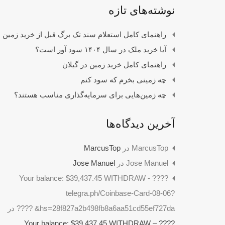
نوشته‌های تازه
راهنمای کامل استعلام سند تک برگ قبل از خرید زمین
آیا خرید ملک در سال ۱۴۰۴ سود آور است؟
راهنمای کامل خرید زمین در گیلان
چه زمینی بخرم که سود کنم
چه زمین‌هایی برای سرمایه‌گذاری مناسب هستند؟
آخرین دیدگاه‌ها
MarcusTop
در
MarcusTop
Jose Manuel
در
Jose Manuel
????️ Your balance: $39,437.45 WITHDRAW -
telegra.ph/Coinbase-Card-08-06?
hs=28f827a2b498fb8a6aa51cd55ef727da& ????️
در
????️ Your balance: $39,437.45 WITHDRAW –