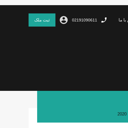
با ما
ثبت ملک
02191090611