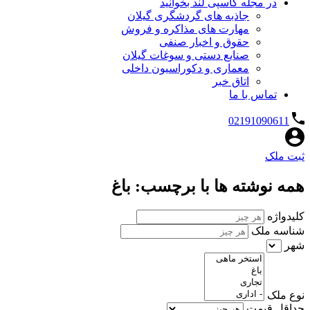
در مجله کاسپی لند بخوانید
جاذبه های گردشگری گیلان
مهارت های مذاکره و فروش
حقوق و اخبار صنفی
صنایع دستی و سوغات گیلان
معماری و دکوراسیون داخلی
اتاق خبر
تماس با ما
02191090611
ثبت ملک
همه نوشته ها با برچسب: باغ
کلیدواژه
شناسه ملک
شهر
نوع ملک
حداقل قیمت