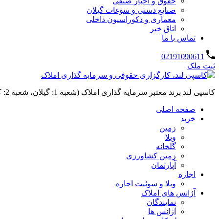
حقوق و اخبار صنفی
صنایع دستی و سوغات گیلان
معماری و دکوراسیون داخلی
اتاق خبر
تماس با ما
02191090611
ثبت ملک
کاسپی لند برند معتبر سرمایه گذاری املاک (شعبه 1: گیلان، شعبه 2: کردان، سهیلیه):خرید و فروش ،رهن و اجاره
صفحه اصلی
خرید
زمین
ویلا
گلخانه
زمین کشاورزی
آپارتمان
اجاره
ویلا و سوئیت اجاره
آژانس های املاک
نمایندگان
آژانس ها