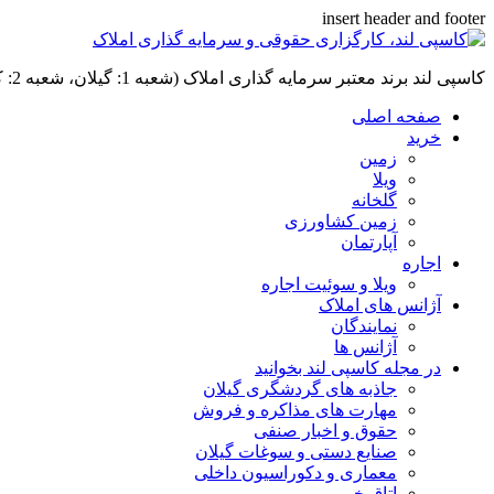
insert header and footer
کاسپی لند برند معتبر سرمایه گذاری املاک (شعبه 1: گیلان، شعبه 2: کردان، سهیلیه):خرید و فروش ،رهن و اجاره
صفحه اصلی
خرید
زمین
ویلا
گلخانه
زمین کشاورزی
آپارتمان
اجاره
ویلا و سوئیت اجاره
آژانس های املاک
نمایندگان
آژانس ها
در مجله کاسپی لند بخوانید
جاذبه های گردشگری گیلان
مهارت های مذاکره و فروش
حقوق و اخبار صنفی
صنایع دستی و سوغات گیلان
معماری و دکوراسیون داخلی
اتاق خبر