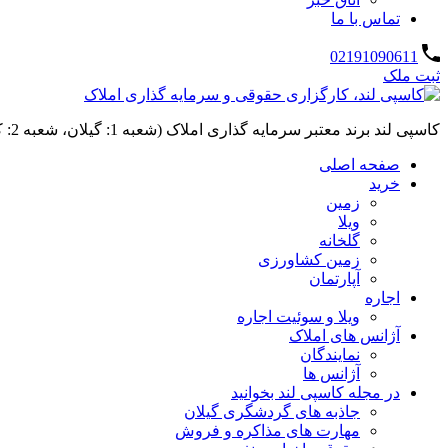
تماس با ما
02191090611
ثبت ملک
کاسپی لند برند معتبر سرمایه گذاری املاک (شعبه 1: گیلان، شعبه 2: کردان، سهیلیه):خرید و فروش ،رهن و اجاره
صفحه اصلی
خرید
زمین
ویلا
گلخانه
زمین کشاورزی
آپارتمان
اجاره
ویلا و سوئیت اجاره
آژانس های املاک
نمایندگان
آژانس ها
در مجله کاسپی لند بخوانید
جاذبه های گردشگری گیلان
مهارت های مذاکره و فروش