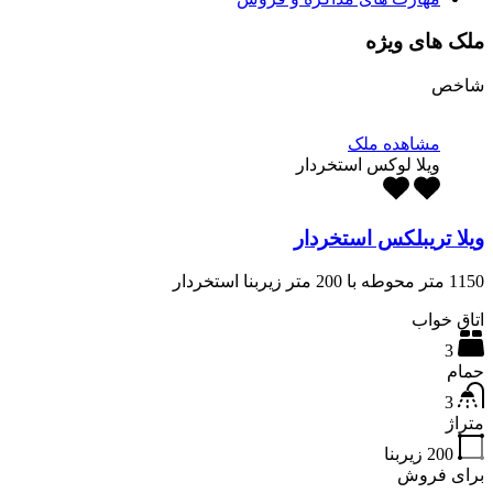
ملک های ویژه
شاخص
مشاهده ملک
ویلا لوکس استخردار
ویلا تریبلکس استخردار
1150 متر محوطه با 200 متر زیربنا استخردار
اتاق خواب
3
حمام
3
متراژ
200
زیربنا
برای فروش