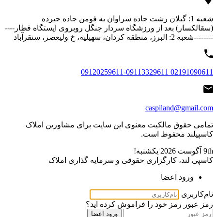
شعبه 1: گیلان رشت جاده سراوان به فومن جاده جیرده
(سقالکسار) بعد از ورزشگاه سردار جنگل روبروی ایستگاه قطار----
--------شعبه 2: البرز، منطقه کردان، سهیلیه، خ ولیعصر، سنقرآباد
02191090611 09120259611-09113329611
caspiland@gmail.com
تمامی حقوق مالکیت معنوی این ‌سایت برای مشاورین املاک
کاسپیلند محفوظ است.
9th آگوست 2026
یکشنبه!
کاسپی لند، کارگزاری حقوقی و سرمایه گذاری املاک
ورود اعضا
نام‌کاربری
رمز عبور
رمز خود را فراموش کرده اید؟
ورود اعضا