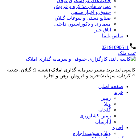
جاذبه های گردشگری گیلان
مهارت های مذاکره و فروش
حقوق و اخبار صنفی
صنایع دستی و سوغات گیلان
معماری و دکوراسیون داخلی
اتاق خبر
تماس با ما
02191090611
ثبت ملک
کاسپی لند برند معتبر سرمایه گذاری املاک (شعبه 1: گیلان، شعبه
2: کردان، سهیلیه):خرید و فروش ،رهن و اجاره
صفحه اصلی
خرید
زمین
ویلا
گلخانه
زمین کشاورزی
آپارتمان
اجاره
ویلا و سوئیت اجاره