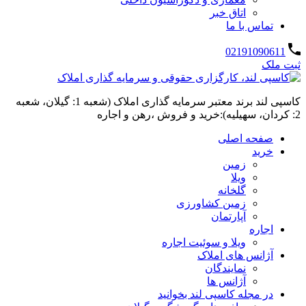
اتاق خبر
تماس با ما
02191090611
ثبت ملک
کاسپی لند برند معتبر سرمایه گذاری املاک (شعبه 1: گیلان، شعبه
2: کردان، سهیلیه):خرید و فروش ،رهن و اجاره
صفحه اصلی
خرید
زمین
ویلا
گلخانه
زمین کشاورزی
آپارتمان
اجاره
ویلا و سوئیت اجاره
آژانس های املاک
نمایندگان
آژانس ها
در مجله کاسپی لند بخوانید