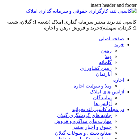
insert header and footer
کاسپی لند برند معتبر سرمایه گذاری املاک (شعبه 1: گیلان، شعبه
2: کردان، سهیلیه):خرید و فروش ،رهن و اجاره
صفحه اصلی
خرید
زمین
ویلا
گلخانه
زمین کشاورزی
آپارتمان
اجاره
ویلا و سوئیت اجاره
آژانس های املاک
نمایندگان
آژانس ها
در مجله کاسپی لند بخوانید
جاذبه های گردشگری گیلان
مهارت های مذاکره و فروش
حقوق و اخبار صنفی
صنایع دستی و سوغات گیلان
معماری و دکوراسیون داخلی