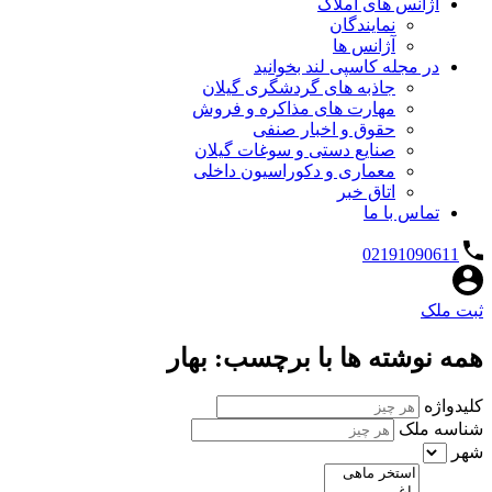
آژانس های املاک
نمایندگان
آژانس ها
در مجله کاسپی لند بخوانید
جاذبه های گردشگری گیلان
مهارت های مذاکره و فروش
حقوق و اخبار صنفی
صنایع دستی و سوغات گیلان
معماری و دکوراسیون داخلی
اتاق خبر
تماس با ما
02191090611
ثبت ملک
همه نوشته ها با برچسب: بهار
کلیدواژه
شناسه ملک
شهر