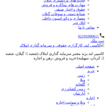
جاذبه های گردشگری گیلان
مهارت های مذاکره و فروش
حقوق و اخبار صنفی
صنایع دستی و سوغات گیلان
معماری و دکوراسیون داخلی
اتاق خبر
تماس با ما
02191090611
ثبت ملک
کاسپی لند برند معتبر سرمایه گذاری املاک (شعبه 1: گیلان، شعبه
2: کردان، سهیلیه):خرید و فروش ،رهن و اجاره
صفحه اصلی
خرید
زمین
ویلا
گلخانه
زمین کشاورزی
آپارتمان
اجاره
ویلا و سوئیت اجاره