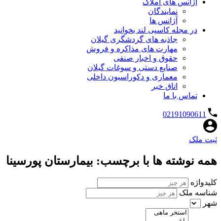
آژانس های املاک
نمایندگان
آژانس ها
در مجله کاسپی لند بخوانید
جاذبه های گردشگری گیلان
مهارت های مذاکره و فروش
حقوق و اخبار صنفی
صنایع دستی و سوغات گیلان
معماری و دکوراسیون داخلی
اتاق خبر
تماس با ما
02191090611
ثبت ملک
همه نوشته ها با برچسب: بیمارستان پورسینا
کلیدواژه
شناسه ملک
شهر