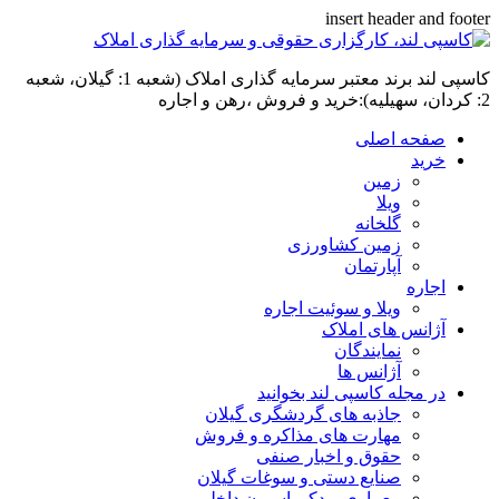
insert header and footer
کاسپی لند برند معتبر سرمایه گذاری املاک (شعبه 1: گیلان، شعبه
2: کردان، سهیلیه):خرید و فروش ،رهن و اجاره
صفحه اصلی
خرید
زمین
ویلا
گلخانه
زمین کشاورزی
آپارتمان
اجاره
ویلا و سوئیت اجاره
آژانس های املاک
نمایندگان
آژانس ها
در مجله کاسپی لند بخوانید
جاذبه های گردشگری گیلان
مهارت های مذاکره و فروش
حقوق و اخبار صنفی
صنایع دستی و سوغات گیلان
معماری و دکوراسیون داخلی