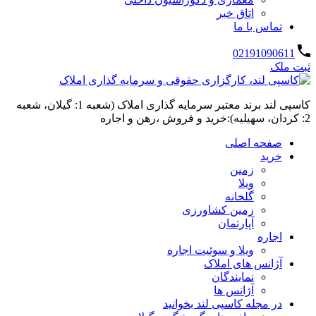
اتاق خبر
تماس با ما
02191090611
ثبت ملک
کاسپی لند برند معتبر سرمایه گذاری املاک (شعبه 1: گیلان، شعبه
2: کردان، سهیلیه):خرید و فروش ،رهن و اجاره
صفحه اصلی
خرید
زمین
ویلا
گلخانه
زمین کشاورزی
آپارتمان
اجاره
ویلا و سوئیت اجاره
آژانس های املاک
نمایندگان
آژانس ها
در مجله کاسپی لند بخوانید