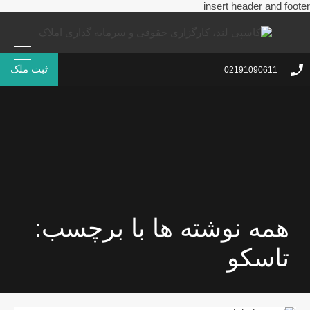
insert header and footer
ثبت ملک
02191090611
همه نوشته ها با برچسب:
تاسکو