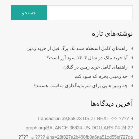
جستجو
برای:
نوشته‌های تازه
راهنمای کامل استعلام سند تک برگ قبل از خرید زمین
آیا خرید ملک در سال ۱۴۰۴ سود آور است؟
راهنمای کامل خرید زمین در گیلان
چه زمینی بخرم که سود کنم
چه زمین‌هایی برای سرمایه‌گذاری مناسب هستند؟
آخرین دیدگاه‌ها
???? Transaction 39,858.23 USDT NEXT ->>
graph.org/BALANCE-36824-US-DOLLARS-04-24-2?
hs=28f827a2b498fb8a6aa51cd55ef727da& ????
در
????