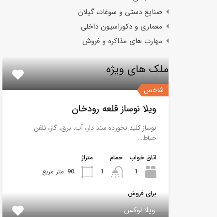
صنایع دستی و سوغات گیلان
معماری و دکوراسیون داخلی
مهارت های مذاکره و فروش
ملک های ویژه
شاخص
ویلا نوساز قلعه رودخان
نوساز کلید نخورده سند دار، آب، برق، گاز، تلفن
حیاط…
اتاق خواب
حمام
متراژ
1
1
90
متر مربع
برای فروش
ویلا لوکس