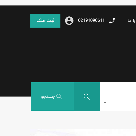
ا ما
ثبت ملک
02191090611
جستجو