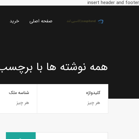
insert header and footer
صفحه اصلی
خرید
همه نوشته ها با برچسب
کلیدواژه
شناسه ملک
جستجو