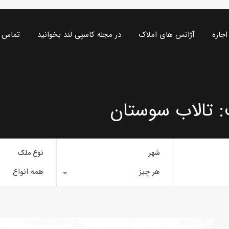
اجاره
آژانس های املاک
در مجله کاسپی لند بخوانید
تماس ب
: تالاب سوستان
شهر
نوع ملک
هر چیز
همه انواع