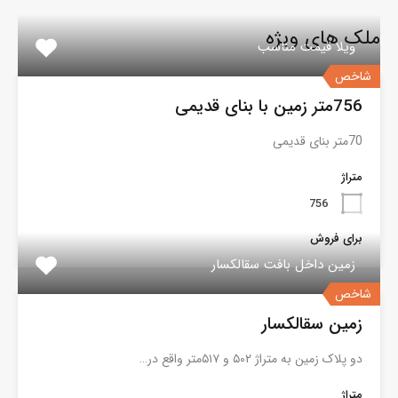
ملک های ویژه
ویلا قیمت مناسب
شاخص
756متر زمین با بنای قدیمی
70متر بنای قدیمی
متراژ
756
برای فروش
زمین داخل بافت سقالکسار
شاخص
زمین سقالکسار
دو پلاک زمین به متراژ ۵۰۲ و ۵۱۷متر واقع در…
متراژ