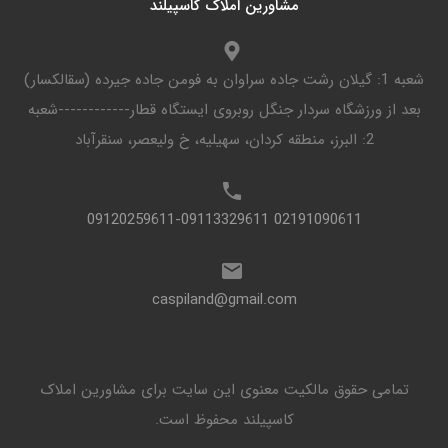
مشاورین املاک کاسپیلند
شعبه 1: گیلان رشت جاده سراوان به فومن جاده جیرده (سقالکسار)
بعد از ورزشگاه سردار جنگل روبروی ایستگاه قطار------------شعبه
2: البرز، منطقه کردان، سهیلیه، خ ولیعصر، سنقرآباد
02191090611 09120259611-09113329611
caspiland@gmail.com
تمامی حقوق مالکیت معنوی این ‌سایت برای مشاورین املاک
کاسپیلند محفوظ است.