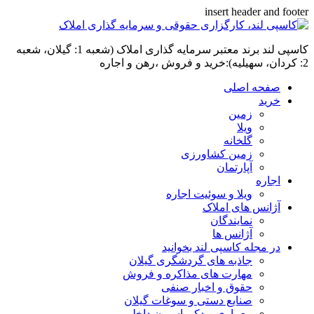
insert header and footer
کاسپی لند برند معتبر سرمایه گذاری املاک (شعبه 1: گیلان، شعبه
2: کردان، سهیلیه):خرید و فروش ،رهن و اجاره
صفحه اصلی
خرید
زمین
ویلا
گلخانه
زمین کشاورزی
آپارتمان
اجاره
ویلا و سوئیت اجاره
آژانس های املاک
نمایندگان
آژانس ها
در مجله کاسپی لند بخوانید
جاذبه های گردشگری گیلان
مهارت های مذاکره و فروش
حقوق و اخبار صنفی
صنایع دستی و سوغات گیلان
معماری و دکوراسیون داخلی