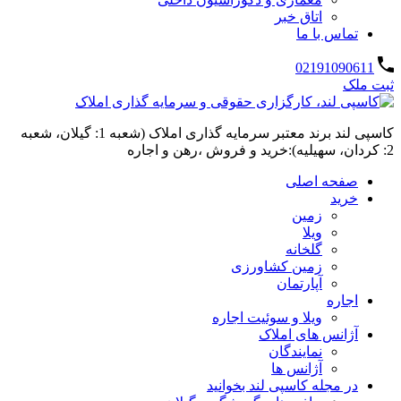
اتاق خبر
تماس با ما
02191090611
ثبت ملک
کاسپی لند برند معتبر سرمایه گذاری املاک (شعبه 1: گیلان، شعبه
2: کردان، سهیلیه):خرید و فروش ،رهن و اجاره
صفحه اصلی
خرید
زمین
ویلا
گلخانه
زمین کشاورزی
آپارتمان
اجاره
ویلا و سوئیت اجاره
آژانس های املاک
نمایندگان
آژانس ها
در مجله کاسپی لند بخوانید