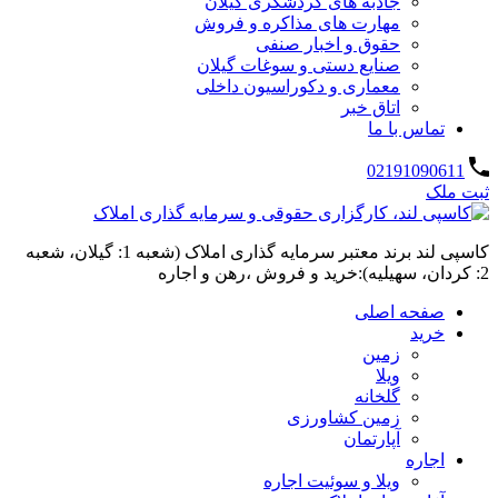
جاذبه های گردشگری گیلان
مهارت های مذاکره و فروش
حقوق و اخبار صنفی
صنایع دستی و سوغات گیلان
معماری و دکوراسیون داخلی
اتاق خبر
تماس با ما
02191090611
ثبت ملک
کاسپی لند برند معتبر سرمایه گذاری املاک (شعبه 1: گیلان، شعبه
2: کردان، سهیلیه):خرید و فروش ،رهن و اجاره
صفحه اصلی
خرید
زمین
ویلا
گلخانه
زمین کشاورزی
آپارتمان
اجاره
ویلا و سوئیت اجاره