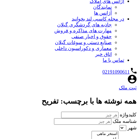
آژانس های املاک
نمایندگان
آژانس ها
در مجله کاسپی لند بخوانید
جاذبه های گردشگری گیلان
مهارت های مذاکره و فروش
حقوق و اخبار صنفی
صنایع دستی و سوغات گیلان
معماری و دکوراسیون داخلی
اتاق خبر
تماس با ما
02191090611
ثبت ملک
همه نوشته ها با برچسب: تفریح
کلیدواژه
شناسه ملک
شهر