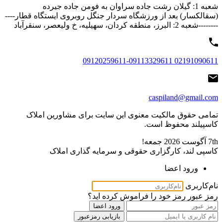
شعبه 1: گیلان رشت جاده سراوان به فومن جاده جیرده
(سقالکسار) بعد از ورزشگاه سردار جنگل روبروی ایستگاه قطار----
--------شعبه 2: البرز، منطقه کردان، سهیلیه، خ ولیعصر، سنقرآباد
02191090611 09120259611-09113329611
caspiland@gmail.com
تمامی حقوق مالکیت معنوی این ‌سایت برای مشاورین املاک
کاسپیلند محفوظ است.
7th آگوست 2026
جمعه!
کاسپی لند، کارگزاری حقوقی و سرمایه گذاری املاک
ورود اعضا
نام‌کاربری
رمز عبور
رمز خود را فراموش کرده اید؟
ورود اعضا
بازیابی رمزعبور