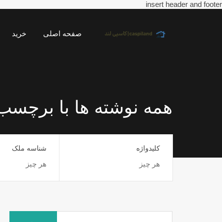
insert header and footer
صفحه اصلی
خرید
همه نوشته ها با برچسب
کلیدواژه
شناسه ملک
جستجو