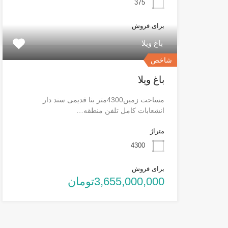
375
برای فروش
باغ ویلا
شاخص
باغ ویلا
مساحت زمین4300متر بنا قدیمی سند دار
انشعابات کامل تلفن منطقه…
متراژ
4300
برای فروش
3,655,000,000تومان