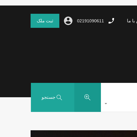
با ما
ثبت ملک
02191090611
جستجو