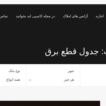
اجاره
آژانس های املاک
در مجله کاسپی لند بخوانید
تماس 
: جدول قطع برق
شهر
نوع ملک
هر چیز
همه انواع