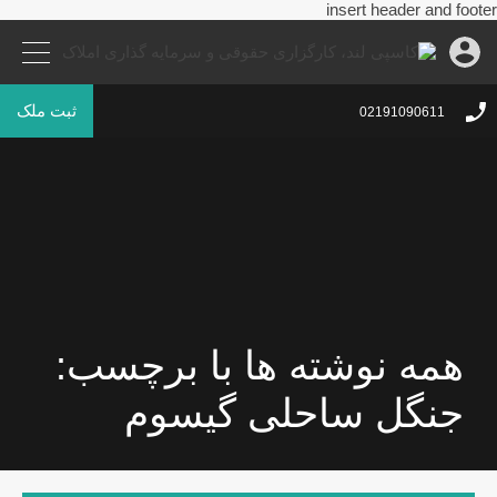
insert header and footer
ثبت ملک
02191090611
همه نوشته ها با برچسب:
جنگل ساحلی گیسوم