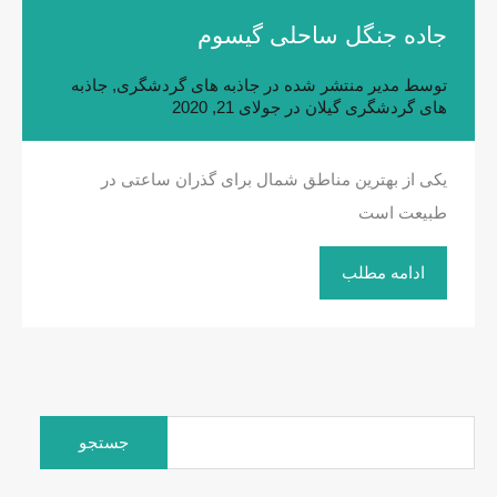
جاده جنگل ساحلی گیسوم
توسط
مدیر
منتشر شده در
جاذبه های گردشگری
,
جاذبه
های گردشگری گیلان
در
جولای 21, 2020
یکی از بهترین مناطق شمال برای گذران ساعتی در
طبیعت است
ادامه مطلب
جستجو
برای: