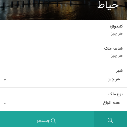
حیاط
کلیدواژه
شناسه ملک
شهر
هر چیز
نوع ملک
همه انواع
جستجو