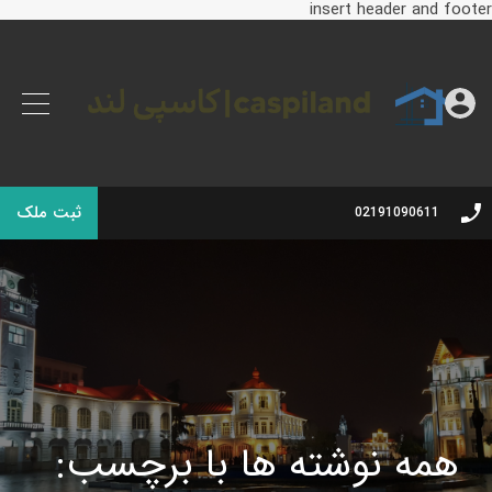
insert header and footer
ثبت ملک
02191090611
همه نوشته ها با برچسب: