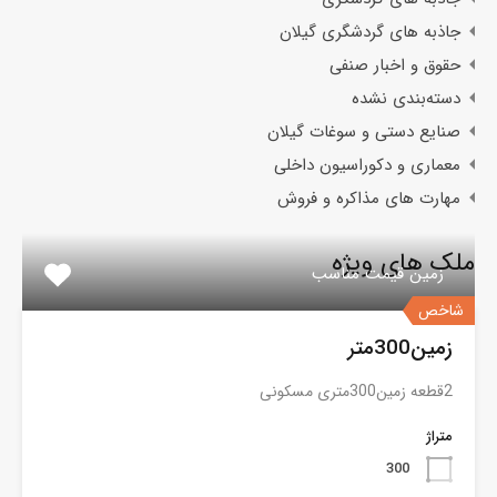
جاذبه های گردشگری گیلان
حقوق و اخبار صنفی
دسته‌بندی نشده
صنایع دستی و سوغات گیلان
معماری و دکوراسیون داخلی
مهارت های مذاکره و فروش
ملک های ویژه
زمین قیمت مناسب
شاخص
زمین300متر
2قطعه زمین300متری مسکونی
متراژ
300