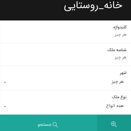
خانه_روستایی
کلیدواژه
شناسه ملک
شهر
هر چیز
نوع ملک
همه انواع
جستجو