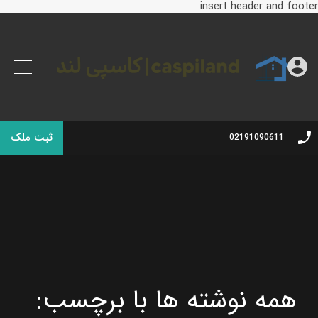
insert header and footer
ثبت ملک
02191090611
همه نوشته ها با برچسب: