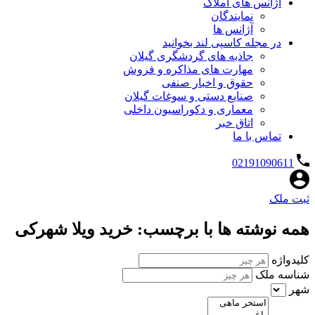
آژانس های املاک
نمایندگان
آژانس ها
در مجله کاسپی لند بخوانید
جاذبه های گردشگری گیلان
مهارت های مذاکره و فروش
حقوق و اخبار صنفی
صنایع دستی و سوغات گیلان
معماری و دکوراسیون داخلی
اتاق خبر
تماس با ما
02191090611
ثبت ملک
همه نوشته ها با برچسب: خرید ویلا شهرکی
کلیدواژه
شناسه ملک
شهر