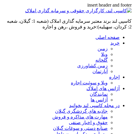
insert header and footer
کاسپی لند برند معتبر سرمایه گذاری املاک (شعبه 1: گیلان، شعبه
2: کردان، سهیلیه):خرید و فروش ،رهن و اجاره
صفحه اصلی
خرید
زمین
ویلا
گلخانه
زمین کشاورزی
آپارتمان
اجاره
ویلا و سوئیت اجاره
آژانس های املاک
نمایندگان
آژانس ها
در مجله کاسپی لند بخوانید
جاذبه های گردشگری گیلان
مهارت های مذاکره و فروش
حقوق و اخبار صنفی
صنایع دستی و سوغات گیلان
معماری و دکوراسیون داخلی