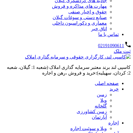
جاذبه های گردشگری گیلان
مهارت های مذاکره و فروش
حقوق و اخبار صنفی
صنایع دستی و سوغات گیلان
معماری و دکوراسیون داخلی
اتاق خبر
تماس با ما
02191090611
ثبت ملک
کاسپی لند برند معتبر سرمایه گذاری املاک (شعبه 1: گیلان، شعبه
2: کردان، سهیلیه):خرید و فروش ،رهن و اجاره
صفحه اصلی
خرید
زمین
ویلا
گلخانه
زمین کشاورزی
آپارتمان
اجاره
ویلا و سوئیت اجاره