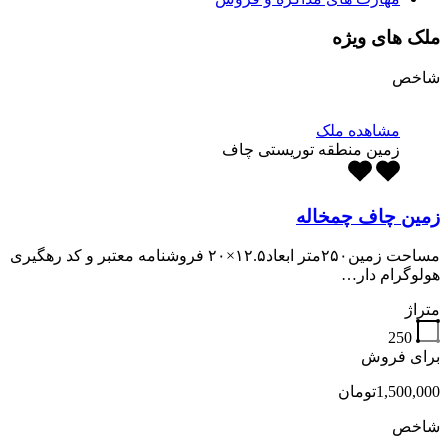
ملک های ویژه
شاخص
مشاهده ملک
زمین منطقه توریستی چاف
زمین چاف چمخاله
مساحت زمین۲۵۰متر ابعاد۱۲.۵×۲۰ فروشنامه معتبر و کد رهگیری
هولوگرام دار…
متراژ
250
برای فروش
1,500,000تومان
شاخص