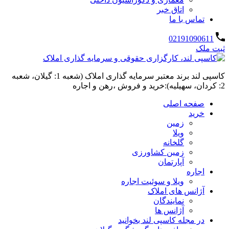
اتاق خبر
تماس با ما
02191090611
ثبت ملک
کاسپی لند برند معتبر سرمایه گذاری املاک (شعبه 1: گیلان، شعبه
2: کردان، سهیلیه):خرید و فروش ،رهن و اجاره
صفحه اصلی
خرید
زمین
ویلا
گلخانه
زمین کشاورزی
آپارتمان
اجاره
ویلا و سوئیت اجاره
آژانس های املاک
نمایندگان
آژانس ها
در مجله کاسپی لند بخوانید