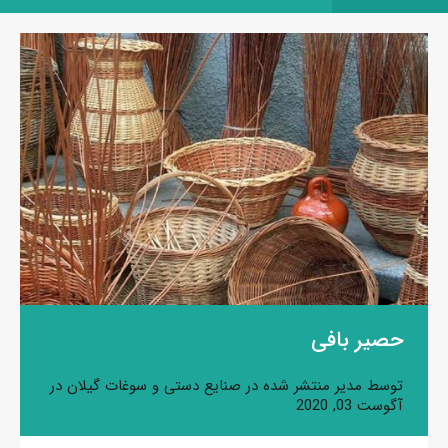
حصیر بافی
توسط
مدیر
منتشر شده در
صنایع دستی و سوغات گیلان
در
آگوست 03, 2020