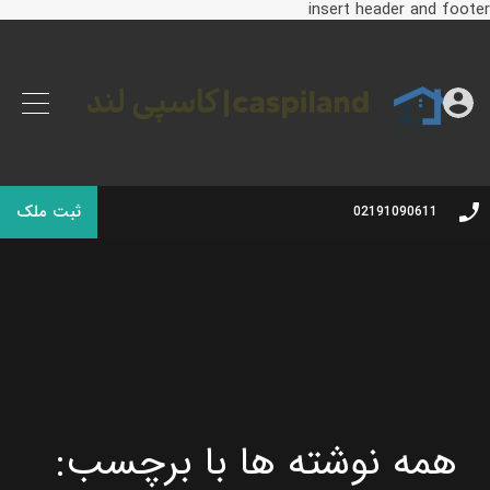
insert header and footer
ثبت ملک
02191090611
همه نوشته ها با برچسب: