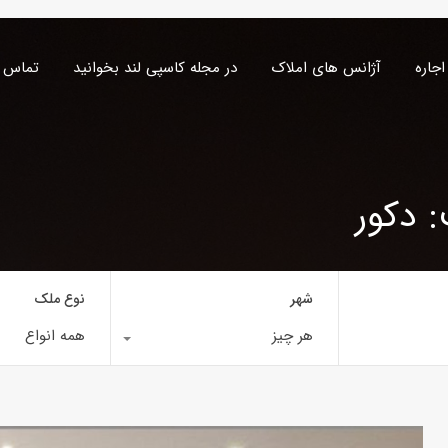
اجاره
آژانس های املاک
در مجله کاسپی لند بخوانید
تماس ب
 دکور
شهر
نوع ملک
هر چیز
همه انواع