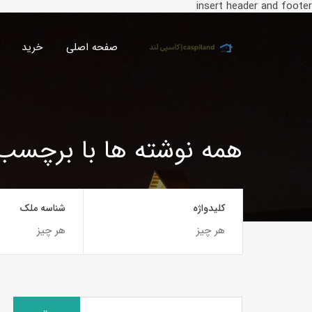
insert header and footer
صفحه اصلی
خرید
همه نوشته ها با برچسب:
کلیدواژه
شناسه ملک
جستجو