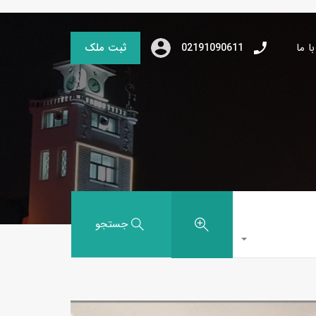
ا ما
ثبت ملک
02191090611
جستجو