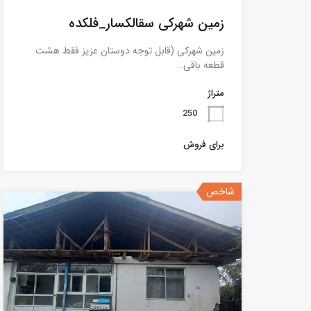
زمین شهرکی سقالکسار_فلکده
زمین شهرکی (قابل توجه دوستان عزیز فقط هشت
قطعه باقی…
متراژ
250
برای فروش
شاخص