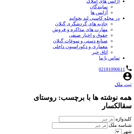
آژانس های املاک
نمایندگان
آژانس ها
در مجله کاسپی لند بخوانید
جاذبه های گردشگری گیلان
مهارت های مذاکره و فروش
حقوق و اخبار صنفی
صنایع دستی و سوغات گیلان
معماری و دکوراسیون داخلی
اتاق خبر
تماس با ما
02191090611
ثبت ملک
همه نوشته ها با برچسب: روستای
سقالکسار
کلیدواژه
شناسه ملک
شهر