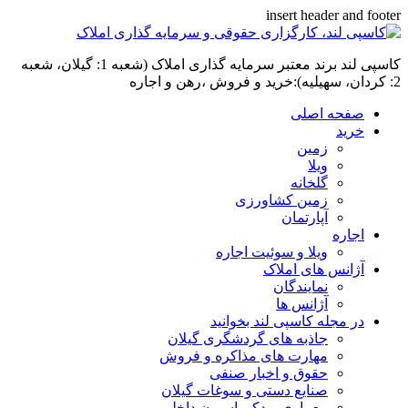
insert header and footer
کاسپی لند برند معتبر سرمایه گذاری املاک (شعبه 1: گیلان، شعبه
2: کردان، سهیلیه):خرید و فروش ،رهن و اجاره
صفحه اصلی
خرید
زمین
ویلا
گلخانه
زمین کشاورزی
آپارتمان
اجاره
ویلا و سوئیت اجاره
آژانس های املاک
نمایندگان
آژانس ها
در مجله کاسپی لند بخوانید
جاذبه های گردشگری گیلان
مهارت های مذاکره و فروش
حقوق و اخبار صنفی
صنایع دستی و سوغات گیلان
معماری و دکوراسیون داخلی