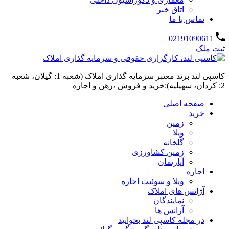
اتاق خبر
تماس با ما
02191090611
ثبت ملک
کاسپی لند برند معتبر سرمایه گذاری املاک (شعبه 1: گیلان، شعبه
2: کردان، سهیلیه):خرید و فروش ،رهن و اجاره
صفحه اصلی
خرید
زمین
ویلا
گلخانه
زمین کشاورزی
آپارتمان
اجاره
ویلا و سوئیت اجاره
آژانس های املاک
نمایندگان
آژانس ها
در مجله کاسپی لند بخوانید