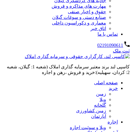
جاذبه های گردشگری گیلان
مهارت های مذاکره و فروش
حقوق و اخبار صنفی
صنایع دستی و سوغات گیلان
معماری و دکوراسیون داخلی
اتاق خبر
تماس با ما
02191090611
ثبت ملک
کاسپی لند برند معتبر سرمایه گذاری املاک (شعبه 1: گیلان، شعبه
2: کردان، سهیلیه):خرید و فروش ،رهن و اجاره
صفحه اصلی
خرید
زمین
ویلا
گلخانه
زمین کشاورزی
آپارتمان
اجاره
ویلا و سوئیت اجاره