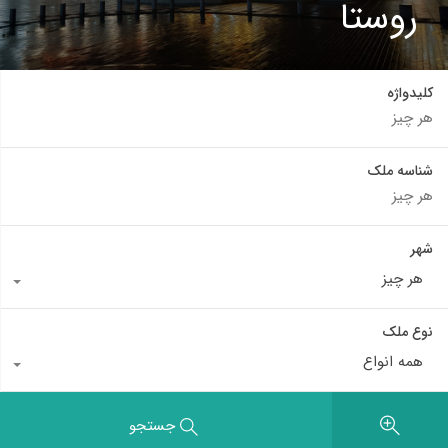
روستا
کلیدواژه
شناسه ملک
شهر
هر چیز
نوع ملک
همه انواع
جستجو