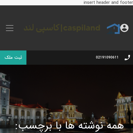
insert header and footer
ثبت ملک
02191090611
همه نوشته ها با برچسب: