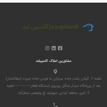
مشاورین املاک کاسپیلند
شعبه 1: گیلان رشت جاده سراوان به فومن جاده جیرده (سقالکسار)
بعد از ورزشگاه سردار جنگل روبروی ایستگاه قطار------------شعبه
2: البرز، منطقه کردان، سهیلیه، خ ولیعصر، سنقرآباد