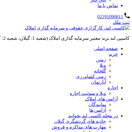
تماس با ما
02191090611
ثبت ملک
کاسپی لند برند معتبر سرمایه گذاری املاک (شعبه 1: گیلان، شعبه 2: کردان، سهیلیه):خرید و فروش ،رهن و اجاره
صفحه اصلی
خرید
زمین
ویلا
گلخانه
زمین کشاورزی
آپارتمان
اجاره
ویلا و سوئیت اجاره
آژانس های املاک
نمایندگان
آژانس ها
در مجله کاسپی لند بخوانید
جاذبه های گردشگری گیلان
مهارت های مذاکره و فروش