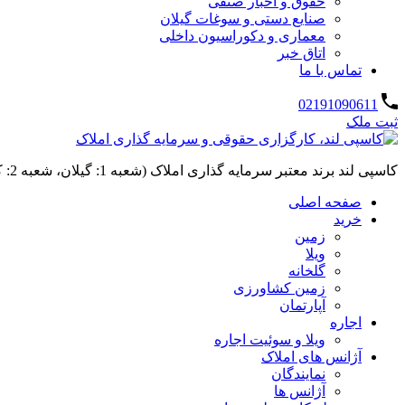
حقوق و اخبار صنفی
صنایع دستی و سوغات گیلان
معماری و دکوراسیون داخلی
اتاق خبر
تماس با ما
02191090611
ثبت ملک
کاسپی لند برند معتبر سرمایه گذاری املاک (شعبه 1: گیلان، شعبه 2: کردان، سهیلیه):خرید و فروش ،رهن و اجاره
صفحه اصلی
خرید
زمین
ویلا
گلخانه
زمین کشاورزی
آپارتمان
اجاره
ویلا و سوئیت اجاره
آژانس های املاک
نمایندگان
آژانس ها