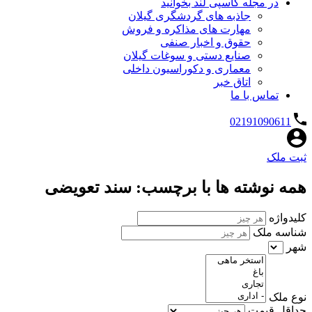
در مجله کاسپی لند بخوانید
جاذبه های گردشگری گیلان
مهارت های مذاکره و فروش
حقوق و اخبار صنفی
صنایع دستی و سوغات گیلان
معماری و دکوراسیون داخلی
اتاق خبر
تماس با ما
02191090611
ثبت ملک
همه نوشته ها با برچسب: سند تعویضی
کلیدواژه
شناسه ملک
شهر
نوع ملک
حداقل قیمت