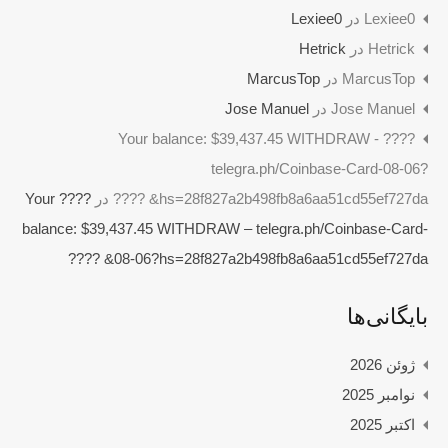
Lexiee0
در
Lexiee0
Hetrick
در
Hetrick
MarcusTop
در
MarcusTop
Jose Manuel
در
Jose Manuel
????️ Your balance: $39,437.45 WITHDRAW -
telegra.ph/Coinbase-Card-08-06?
hs=28f827a2b498fb8a6aa51cd55ef727da& ????️
در
????️ Your
balance: $39,437.45 WITHDRAW – telegra.ph/Coinbase-Card-
08-06?hs=28f827a2b498fb8a6aa51cd55ef727da& ????️
بایگانی‌ها
ژوئن 2026
نوامبر 2025
اکتبر 2025