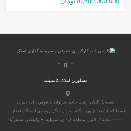
10,500,000,000تومان
مشاورین املاک کاسپیلند
شعبه 1: گیلان رشت جاده سراوان به فومن جاده جیرده
(سقالکسار) بعد از ورزشگاه سردار جنگل روبروی ایستگاه قطار----
--------شعبه 2: البرز، منطقه کردان، سهیلیه، خ ولیعصر، سنقرآباد