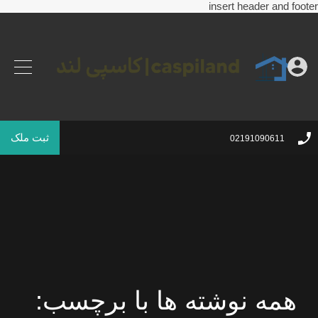
insert header and footer
ثبت ملک
02191090611
همه نوشته ها با برچسب: