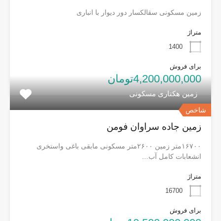
زمین مسکونی سقالکسار دور دیوار با انباری
متراژ
1400
برای فروش
4,200,000,000تومان
زمین هکتاری مسکونی
شاخص
زمین جاده سراوان فومن
۱۶۷۰۰متر زمین ۲۶۰۰متر مسکونی مابقی باغی واستخری
انشعابات کامل آب…
متراژ
16700
برای فروش