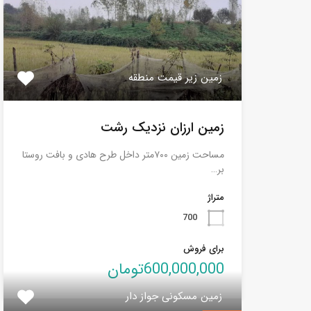
زمین زیر قیمت منطقه
زمین ارزان نزدیک رشت
مساحت زمین ۷۰۰متر داخل طرح هادی و بافت روستا
بر…
متراژ
700
برای فروش
600,000,000تومان
زمین مسکونی جواز دار