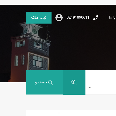
ا ما
ثبت ملک
02191090611
جستجو