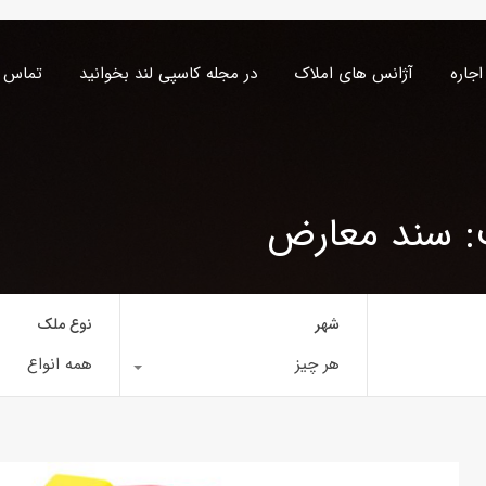
اجاره
آژانس های املاک
در مجله کاسپی لند بخوانید
تماس ب
: سند معارض
شهر
نوع ملک
هر چیز
همه انواع