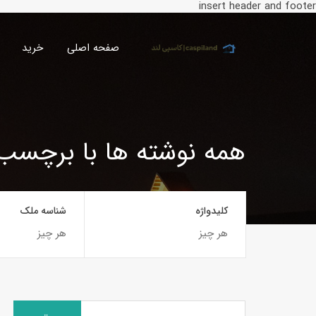
insert header and footer
صفحه اصلی
خرید
همه نوشته ها با برچسب
کلیدواژه
شناسه ملک
جستجو