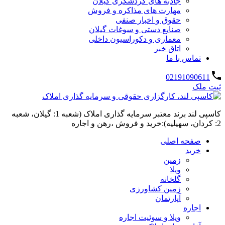
جاذبه های گردشگری گیلان
مهارت های مذاکره و فروش
حقوق و اخبار صنفی
صنایع دستی و سوغات گیلان
معماری و دکوراسیون داخلی
اتاق خبر
تماس با ما
02191090611
ثبت ملک
کاسپی لند برند معتبر سرمایه گذاری املاک (شعبه 1: گیلان، شعبه
2: کردان، سهیلیه):خرید و فروش ،رهن و اجاره
صفحه اصلی
خرید
زمین
ویلا
گلخانه
زمین کشاورزی
آپارتمان
اجاره
ویلا و سوئیت اجاره