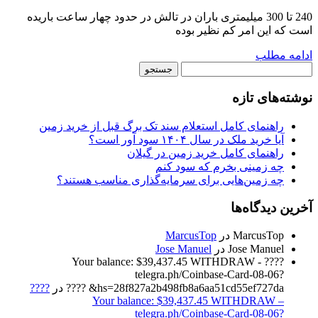
240 تا 300 میلیمتری باران در تالش در حدود چهار ساعت باریده
است که این امر کم نظیر بوده
ادامه مطلب
جستجو
برای:
نوشته‌های تازه
راهنمای کامل استعلام سند تک برگ قبل از خرید زمین
آیا خرید ملک در سال ۱۴۰۴ سود آور است؟
راهنمای کامل خرید زمین در گیلان
چه زمینی بخرم که سود کنم
چه زمین‌هایی برای سرمایه‌گذاری مناسب هستند؟
آخرین دیدگاه‌ها
MarcusTop
در
MarcusTop
Jose Manuel
در
Jose Manuel
????️ Your balance: $39,437.45 WITHDRAW -
telegra.ph/Coinbase-Card-08-06?
hs=28f827a2b498fb8a6aa51cd55ef727da& ????️
در
????️
Your balance: $39,437.45 WITHDRAW –
telegra.ph/Coinbase-Card-08-06?