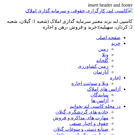
insert header and footer
کاسپی لند برند معتبر سرمایه گذاری املاک (شعبه 1: گیلان، شعبه
2: کردان، سهیلیه):خرید و فروش ،رهن و اجاره
صفحه اصلی
خرید
زمین
ویلا
گلخانه
زمین کشاورزی
آپارتمان
اجاره
ویلا و سوئیت اجاره
آژانس های املاک
نمایندگان
آژانس ها
در مجله کاسپی لند بخوانید
جاذبه های گردشگری گیلان
مهارت های مذاکره و فروش
حقوق و اخبار صنفی
صنایع دستی و سوغات گیلان
معماری و دکوراسیون داخلی