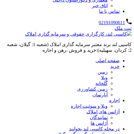
اتاق خبر
تماس با ما
02191090611
ثبت ملک
کاسپی لند برند معتبر سرمایه گذاری املاک (شعبه 1: گیلان، شعبه
2: کردان، سهیلیه):خرید و فروش ،رهن و اجاره
صفحه اصلی
خرید
زمین
ویلا
گلخانه
زمین کشاورزی
آپارتمان
اجاره
ویلا و سوئیت اجاره
آژانس های املاک
نمایندگان
آژانس ها
در مجله کاسپی لند بخوانید