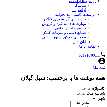
آژانس های املاک
نمایندگان
آژانس ها
در مجله کاسپی لند بخوانید
جاذبه های گردشگری گیلان
مهارت های مذاکره و فروش
حقوق و اخبار صنفی
صنایع دستی و سوغات گیلان
معماری و دکوراسیون داخلی
اتاق خبر
تماس با ما
02191090611
ثبت ملک
همه نوشته ها با برچسب: سیل گیلان
کلیدواژه
شناسه ملک
شهر