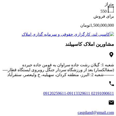
متراژ
550
برای فروش
1,500,000,000تومان
مشاورین املاک کاسپیلند
شعبه 1: گیلان رشت جاده سراوان به فومن جاده جیرده
(سقالکسار) بعد از ورزشگاه سردار جنگل روبروی ایستگاه قطار----
--------شعبه 2: البرز، منطقه کردان، سهیلیه، خ ولیعصر، سنقرآباد
02191090611 09120259611-09113329611
caspiland@gmail.com