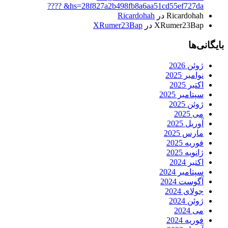
hs=28f827a2b498fb8a6aa51cd55ef727da& ????️
Ricardohah
در
Ricardohah
XRumer23Bap
در
XRumer23Bap
بایگانی‌ها
ژوئن 2026
نوامبر 2025
اکتبر 2025
سپتامبر 2025
ژوئن 2025
می 2025
آوریل 2025
مارس 2025
فوریه 2025
ژانویه 2025
اکتبر 2024
سپتامبر 2024
آگوست 2024
جولای 2024
ژوئن 2024
می 2024
فوریه 2024