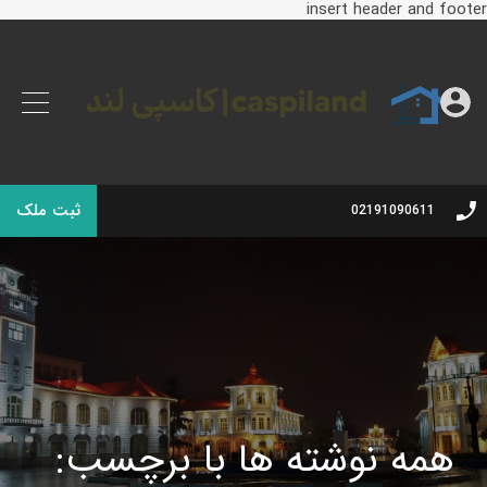
insert header and footer
ثبت ملک
02191090611
همه نوشته ها با برچسب: