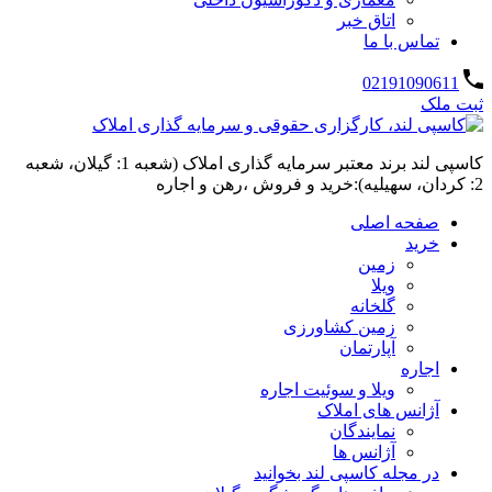
اتاق خبر
تماس با ما
02191090611
ثبت ملک
کاسپی لند برند معتبر سرمایه گذاری املاک (شعبه 1: گیلان، شعبه
2: کردان، سهیلیه):خرید و فروش ،رهن و اجاره
صفحه اصلی
خرید
زمین
ویلا
گلخانه
زمین کشاورزی
آپارتمان
اجاره
ویلا و سوئیت اجاره
آژانس های املاک
نمایندگان
آژانس ها
در مجله کاسپی لند بخوانید