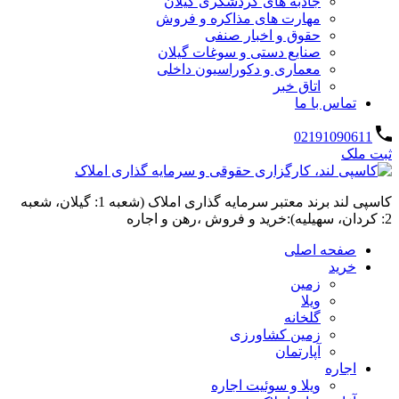
جاذبه های گردشگری گیلان
مهارت های مذاکره و فروش
حقوق و اخبار صنفی
صنایع دستی و سوغات گیلان
معماری و دکوراسیون داخلی
اتاق خبر
تماس با ما
02191090611
ثبت ملک
کاسپی لند برند معتبر سرمایه گذاری املاک (شعبه 1: گیلان، شعبه
2: کردان، سهیلیه):خرید و فروش ،رهن و اجاره
صفحه اصلی
خرید
زمین
ویلا
گلخانه
زمین کشاورزی
آپارتمان
اجاره
ویلا و سوئیت اجاره