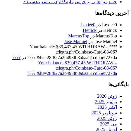
چه زمین‌هایی برای سرمایه‌گذاری مناسب هستند؟
آخرین دیدگاه‌ها
Lexiee0
در
Lexiee0
Hetrick
در
Hetrick
MarcusTop
در
MarcusTop
Jose Manuel
در
Jose Manuel
????️ Your balance: $39,437.45 WITHDRAW -
telegra.ph/Coinbase-Card-08-06?
hs=28f827a2b498fb8a6aa51cd55ef727da& ????️
در
????️
Your balance: $39,437.45 WITHDRAW –
telegra.ph/Coinbase-Card-08-06?
hs=28f827a2b498fb8a6aa51cd55ef727da& ????️
بایگانی‌ها
ژوئن 2026
نوامبر 2025
اکتبر 2025
سپتامبر 2025
ژوئن 2025
می 2025
آوریل 2025