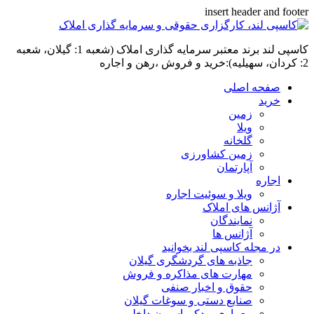
insert header and footer
کاسپی لند برند معتبر سرمایه گذاری املاک (شعبه 1: گیلان، شعبه
2: کردان، سهیلیه):خرید و فروش ،رهن و اجاره
صفحه اصلی
خرید
زمین
ویلا
گلخانه
زمین کشاورزی
آپارتمان
اجاره
ویلا و سوئیت اجاره
آژانس های املاک
نمایندگان
آژانس ها
در مجله کاسپی لند بخوانید
جاذبه های گردشگری گیلان
مهارت های مذاکره و فروش
حقوق و اخبار صنفی
صنایع دستی و سوغات گیلان
معماری و دکوراسیون داخلی