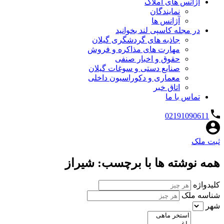
آژانس های املاک
نمایندگان
آژانس ها
در مجله کاسپی لند بخوانید
جاذبه های گردشگری گیلان
مهارت های مذاکره و فروش
حقوق و اخبار صنفی
صنایع دستی و سوغات گیلان
معماری و دکوراسیون داخلی
اتاق خبر
تماس با ما
02191090611
ثبت ملک
همه نوشته ها با برچسب: شیراز
کلیدواژه
شناسه ملک
شهر