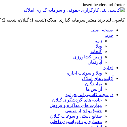
insert header and footer
کاسپی لند برند معتبر سرمایه گذاری املاک (شعبه 1: گیلان، شعبه 2: کردان، سهیلیه):خرید و فروش ،رهن و اجاره
صفحه اصلی
خرید
زمین
ویلا
گلخانه
زمین کشاورزی
آپارتمان
اجاره
ویلا و سوئیت اجاره
آژانس های املاک
نمایندگان
آژانس ها
در مجله کاسپی لند بخوانید
جاذبه های گردشگری گیلان
مهارت های مذاکره و فروش
حقوق و اخبار صنفی
صنایع دستی و سوغات گیلان
معماری و دکوراسیون داخلی
اتاق خبر