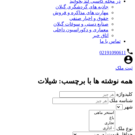
در مجله کاسپی لند بخوانید
جاذبه های گردشگری گیلان
مهارت های مذاکره و فروش
حقوق و اخبار صنفی
صنایع دستی و سوغات گیلان
معماری و دکوراسیون داخلی
اتاق خبر
تماس با ما
02191090611
ثبت ملک
همه نوشته ها با برچسب: شیلات
کلیدواژه
شناسه ملک
شهر
نوع ملک
حداقل قیمت