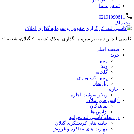
تماس با ما
02191090611
ثبت ملک
کاسپی لند برند معتبر سرمایه گذاری املاک (شعبه 1: گیلان، شعبه 2: کردان، سهیلیه):خرید و فروش ،رهن و اجاره
صفحه اصلی
خرید
زمین
ویلا
گلخانه
زمین کشاورزی
آپارتمان
اجاره
ویلا و سوئیت اجاره
آژانس های املاک
نمایندگان
آژانس ها
در مجله کاسپی لند بخوانید
جاذبه های گردشگری گیلان
مهارت های مذاکره و فروش