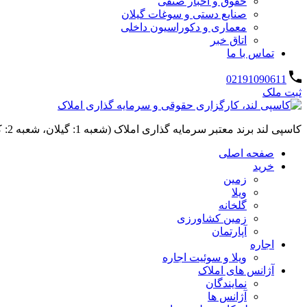
حقوق و اخبار صنفی
صنایع دستی و سوغات گیلان
معماری و دکوراسیون داخلی
اتاق خبر
تماس با ما
02191090611
ثبت ملک
کاسپی لند برند معتبر سرمایه گذاری املاک (شعبه 1: گیلان، شعبه 2: کردان، سهیلیه):خرید و فروش ،رهن و اجاره
صفحه اصلی
خرید
زمین
ویلا
گلخانه
زمین کشاورزی
آپارتمان
اجاره
ویلا و سوئیت اجاره
آژانس های املاک
نمایندگان
آژانس ها