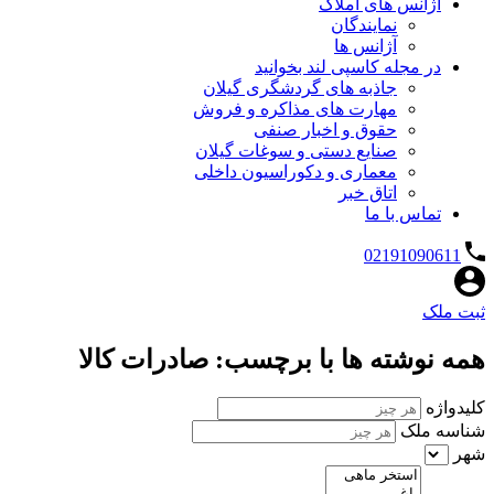
آژانس های املاک
نمایندگان
آژانس ها
در مجله کاسپی لند بخوانید
جاذبه های گردشگری گیلان
مهارت های مذاکره و فروش
حقوق و اخبار صنفی
صنایع دستی و سوغات گیلان
معماری و دکوراسیون داخلی
اتاق خبر
تماس با ما
02191090611
ثبت ملک
همه نوشته ها با برچسب: صادرات کالا
کلیدواژه
شناسه ملک
شهر