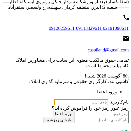
(سقالکسار) بعد از ورزشگاه سردار جنگل روبروی ایستگاه قطار----
--------شعبه 2: البرز، منطقه کردان، سهیلیه، خ ولیعصر، سنقرآباد
02191090611 09120259611-09113329611
caspiland@gmail.com
تمامی حقوق مالکیت معنوی این ‌سایت برای مشاورین املاک
کاسپیلند محفوظ است.
8th آگوست 2026
شنبه!
کاسپی لند، کارگزاری حقوقی و سرمایه گذاری املاک
ورود اعضا
نام‌کاربری
رمز عبور
رمز خود را فراموش کرده اید؟
ورود اعضا
بازیابی رمزعبور