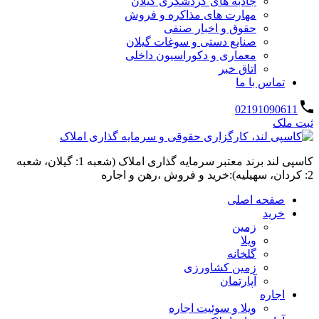
جاذبه های گردشگری گیلان
مهارت های مذاکره و فروش
حقوق و اخبار صنفی
صنایع دستی و سوغات گیلان
معماری و دکوراسیون داخلی
اتاق خبر
تماس با ما
02191090611
ثبت ملک
کاسپی لند برند معتبر سرمایه گذاری املاک (شعبه 1: گیلان، شعبه
2: کردان، سهیلیه):خرید و فروش ،رهن و اجاره
صفحه اصلی
خرید
زمین
ویلا
گلخانه
زمین کشاورزی
آپارتمان
اجاره
ویلا و سوئیت اجاره