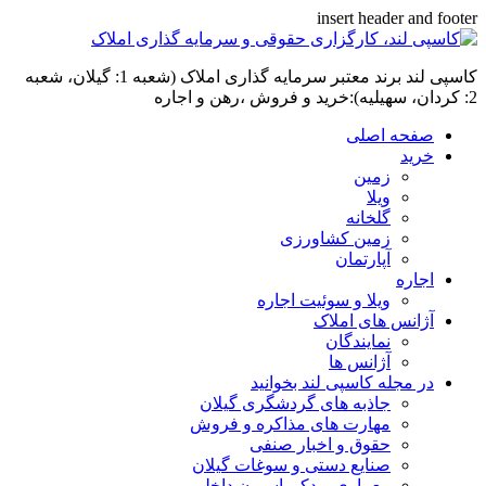
insert header and footer
کاسپی لند برند معتبر سرمایه گذاری املاک (شعبه 1: گیلان، شعبه
2: کردان، سهیلیه):خرید و فروش ،رهن و اجاره
صفحه اصلی
خرید
زمین
ویلا
گلخانه
زمین کشاورزی
آپارتمان
اجاره
ویلا و سوئیت اجاره
آژانس های املاک
نمایندگان
آژانس ها
در مجله کاسپی لند بخوانید
جاذبه های گردشگری گیلان
مهارت های مذاکره و فروش
حقوق و اخبار صنفی
صنایع دستی و سوغات گیلان
معماری و دکوراسیون داخلی