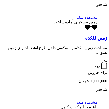
شاخص
مشاهده ملک
زمین مسکونی آماده ساخت
زمین فلکده
مساحت زمین ۲۵۰متر مسکونی داخل طرح انشعابات پای زمین
نسق…
متراژ
250
برای فروش
750,000,000تومان
شاخص
مشاهده ملک
باغ ویلا با امکانات کامل