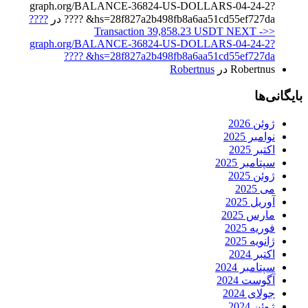
graph.org/BALANCE-36824-US-DOLLARS-04-24-2?
hs=28f827a2b498fb8a6aa51cd55ef727da& ????
در
????
Transaction 39,858.23 USDT NEXT ->>
graph.org/BALANCE-36824-US-DOLLARS-04-24-2?
hs=28f827a2b498fb8a6aa51cd55ef727da& ????
Robertnus
در
Robertnus
بایگانی‌ها
ژوئن 2026
نوامبر 2025
اکتبر 2025
سپتامبر 2025
ژوئن 2025
می 2025
آوریل 2025
مارس 2025
فوریه 2025
ژانویه 2025
اکتبر 2024
سپتامبر 2024
آگوست 2024
جولای 2024
ژوئن 2024