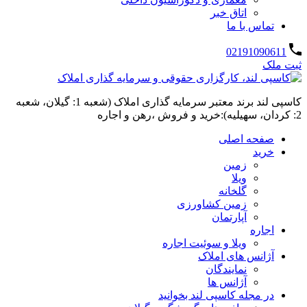
اتاق خبر
تماس با ما
02191090611
ثبت ملک
کاسپی لند برند معتبر سرمایه گذاری املاک (شعبه 1: گیلان، شعبه
2: کردان، سهیلیه):خرید و فروش ،رهن و اجاره
صفحه اصلی
خرید
زمین
ویلا
گلخانه
زمین کشاورزی
آپارتمان
اجاره
ویلا و سوئیت اجاره
آژانس های املاک
نمایندگان
آژانس ها
در مجله کاسپی لند بخوانید