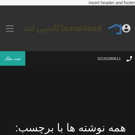
insert header and footer
ثبت ملک
02191090611
همه نوشته ها با برچسب: