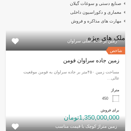
صنایع دستی و سوغات گیلان
معماری و دکوراسیون داخلی
مهارت های مذاکره و فروش
ملک های ویژه
زمین بر جاده اصلی سراوان
شاخص
زمین جاده سراوان فومن
مساحت زمین ۴۵۰متر بر جاده سراوان به فومن موقعیت
عالی…
متراژ
450
برای فروش
1,350,000,000تومان
زمین متراژ کوچک با قیمت مناسب