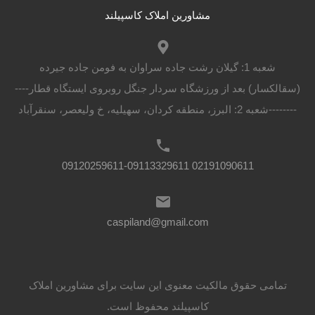
مشاورین املاک کاسپیلند
شعبه 1: گیلان رشت جاده سراوان به فومن جاده جیرده
(سقالکسار) بعد از ورزشگاه سردار جنگل روبروی ایستگاه قطار----
--------شعبه 2: البرز، منطقه کردان، سهیلیه، خ ولیعصر، سنقرآباد
02191090611 09120259611-09113329611
caspiland@gmail.com
تمامی حقوق مالکیت معنوی این ‌سایت برای مشاورین املاک
کاسپیلند محفوظ است.