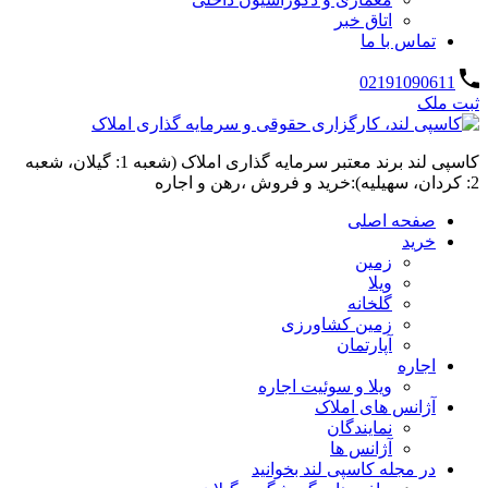
اتاق خبر
تماس با ما
02191090611
ثبت ملک
کاسپی لند برند معتبر سرمایه گذاری املاک (شعبه 1: گیلان، شعبه
2: کردان، سهیلیه):خرید و فروش ،رهن و اجاره
صفحه اصلی
خرید
زمین
ویلا
گلخانه
زمین کشاورزی
آپارتمان
اجاره
ویلا و سوئیت اجاره
آژانس های املاک
نمایندگان
آژانس ها
در مجله کاسپی لند بخوانید