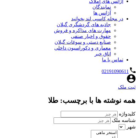
آژانس های املاک
نمایندگان
آژانس ها
در مجله کاسپی لند بخوانید
جاذبه های گردشگری گیلان
مهارت های مذاکره و فروش
حقوق و اخبار صنفی
صنایع دستی و سوغات گیلان
معماری و دکوراسیون داخلی
اتاق خبر
تماس با ما
02191090611
ثبت ملک
همه نوشته ها با برچسب: طلا
کلیدواژه
شناسه ملک
شهر