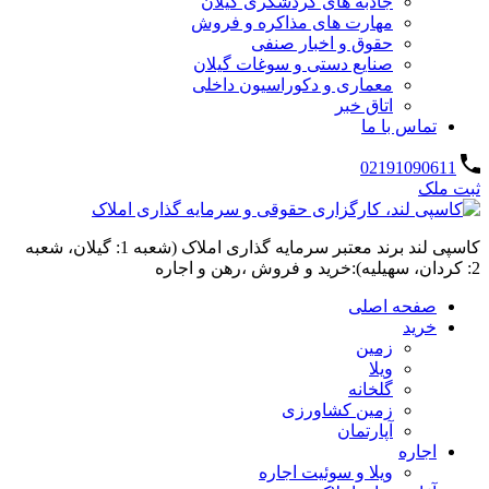
جاذبه های گردشگری گیلان
مهارت های مذاکره و فروش
حقوق و اخبار صنفی
صنایع دستی و سوغات گیلان
معماری و دکوراسیون داخلی
اتاق خبر
تماس با ما
02191090611
ثبت ملک
کاسپی لند برند معتبر سرمایه گذاری املاک (شعبه 1: گیلان، شعبه
2: کردان، سهیلیه):خرید و فروش ،رهن و اجاره
صفحه اصلی
خرید
زمین
ویلا
گلخانه
زمین کشاورزی
آپارتمان
اجاره
ویلا و سوئیت اجاره