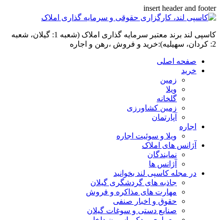
insert header and footer
کاسپی لند برند معتبر سرمایه گذاری املاک (شعبه 1: گیلان، شعبه
2: کردان، سهیلیه):خرید و فروش ،رهن و اجاره
صفحه اصلی
خرید
زمین
ویلا
گلخانه
زمین کشاورزی
آپارتمان
اجاره
ویلا و سوئیت اجاره
آژانس های املاک
نمایندگان
آژانس ها
در مجله کاسپی لند بخوانید
جاذبه های گردشگری گیلان
مهارت های مذاکره و فروش
حقوق و اخبار صنفی
صنایع دستی و سوغات گیلان
معماری و دکوراسیون داخلی