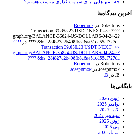
چه زمین‌هایی برای سرمایه‌گذاری مناسب هستند؟
آخرین دیدگاه‌ها
Robertnus
در
Robertnus
???? Transaction 39,858.23 USDT NEXT ->>
graph.org/BALANCE-36824-US-DOLLARS-04-24-2?
hs=28f827a2b498fb8a6aa51cd55ef727da& ????
در
????
Transaction 39,858.23 USDT NEXT ->>
graph.org/BALANCE-36824-US-DOLLARS-04-24-2?
hs=28f827a2b498fb8a6aa51cd55ef727da& ????
Robertnus
در
Robertnus
Josephmok
در
Josephmok
B.
در
B.
بایگانی‌ها
ژوئن 2026
نوامبر 2025
اکتبر 2025
سپتامبر 2025
ژوئن 2025
می 2025
آوریل 2025