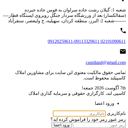
شعبه 1: گیلان رشت جاده سراوان به فومن جاده جیرده
(سقالکسار) بعد از ورزشگاه سردار جنگل روبروی ایستگاه قطار----
--------شعبه 2: البرز، منطقه کردان، سهیلیه، خ ولیعصر، سنقرآباد
02191090611 09120259611-09113329611
caspiland@gmail.com
تمامی حقوق مالکیت معنوی این ‌سایت برای مشاورین املاک
کاسپیلند محفوظ است.
7th آگوست 2026
جمعه!
کاسپی لند، کارگزاری حقوقی و سرمایه گذاری املاک
ورود اعضا
نام‌کاربری
رمز عبور
رمز خود را فراموش کرده اید؟
ورود اعضا