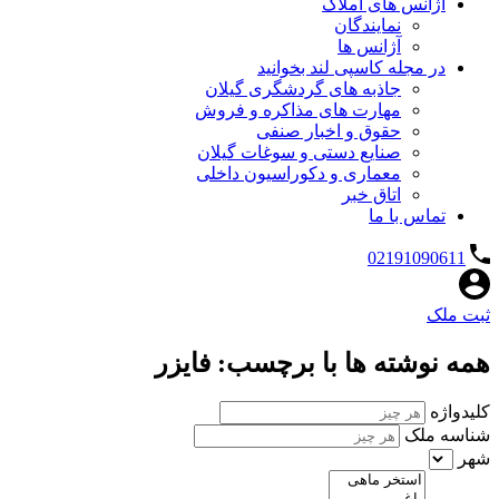
آژانس های املاک
نمایندگان
آژانس ها
در مجله کاسپی لند بخوانید
جاذبه های گردشگری گیلان
مهارت های مذاکره و فروش
حقوق و اخبار صنفی
صنایع دستی و سوغات گیلان
معماری و دکوراسیون داخلی
اتاق خبر
تماس با ما
02191090611
ثبت ملک
همه نوشته ها با برچسب: فایزر
کلیدواژه
شناسه ملک
شهر