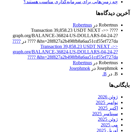
چه زمین‌هایی برای سرمایه‌گذاری مناسب هستند؟
آخرین دیدگاه‌ها
Robertnus
در
Robertnus
???? Transaction 39,858.23 USDT NEXT ->>
graph.org/BALANCE-36824-US-DOLLARS-04-24-2?
hs=28f827a2b498fb8a6aa51cd55ef727da& ????
در
????
Transaction 39,858.23 USDT NEXT ->>
graph.org/BALANCE-36824-US-DOLLARS-04-24-2?
hs=28f827a2b498fb8a6aa51cd55ef727da& ????
Robertnus
در
Robertnus
Josephmok
در
Josephmok
B.
در
B.
بایگانی‌ها
ژوئن 2026
نوامبر 2025
اکتبر 2025
سپتامبر 2025
ژوئن 2025
می 2025
آوریل 2025