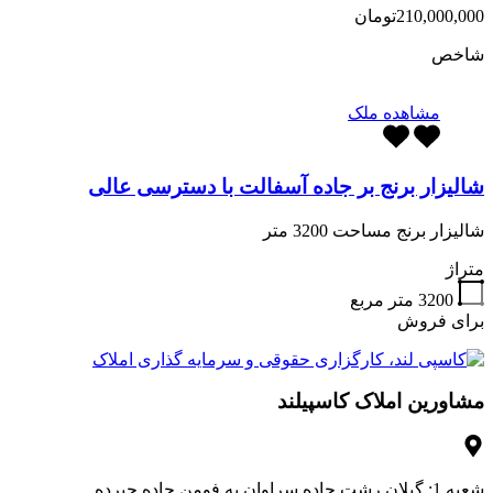
210,000,000تومان
شاخص
مشاهده ملک
شالیزار برنج بر جاده آسفالت با دسترسی عالی
شالیزار برنج مساحت 3200 متر
متراژ
3200
متر مربع
برای فروش
مشاورین املاک کاسپیلند
شعبه 1: گیلان رشت جاده سراوان به فومن جاده جیرده