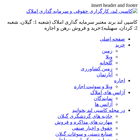
insert header and footer
کاسپی لند برند معتبر سرمایه گذاری املاک (شعبه 1: گیلان، شعبه
2: کردان، سهیلیه):خرید و فروش ،رهن و اجاره
صفحه اصلی
خرید
زمین
ویلا
گلخانه
زمین کشاورزی
آپارتمان
اجاره
ویلا و سوئیت اجاره
آژانس های املاک
نمایندگان
آژانس ها
در مجله کاسپی لند بخوانید
جاذبه های گردشگری گیلان
مهارت های مذاکره و فروش
حقوق و اخبار صنفی
صنایع دستی و سوغات گیلان
معماری و دکوراسیون داخلی