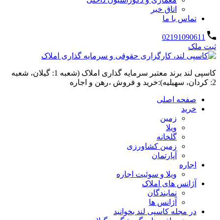
اتاق خبر
تماس با ما
02191090611
ثبت ملک
کاسپی لند برند معتبر سرمایه گذاری املاک (شعبه 1: گیلان، شعبه
2: کردان، سهیلیه):خرید و فروش ،رهن و اجاره
صفحه اصلی
خرید
زمین
ویلا
گلخانه
زمین کشاورزی
آپارتمان
اجاره
ویلا و سوئیت اجاره
آژانس های املاک
نمایندگان
آژانس ها
در مجله کاسپی لند بخوانید