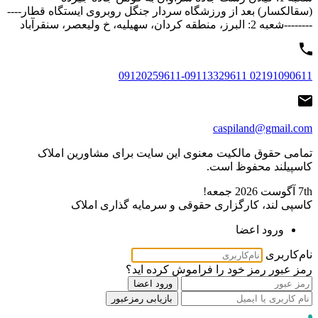
(سقالکسار) بعد از ورزشگاه سردار جنگل روبروی ایستگاه قطار----
--------شعبه 2: البرز، منطقه کردان، سهیلیه، خ ولیعصر، سنقرآباد
02191090611 09120259611-09113329611
caspiland@gmail.com
تمامی حقوق مالکیت معنوی این ‌سایت برای مشاورین املاک
کاسپیلند محفوظ است.
7th آگوست 2026
جمعه!
کاسپی لند، کارگزاری حقوقی و سرمایه گذاری املاک
ورود اعضا
نام‌کاربری
رمز عبور
رمز خود را فراموش کرده اید؟
ورود اعضا
بازیابی رمزعبور