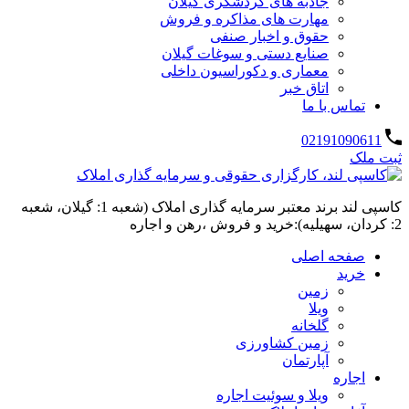
جاذبه های گردشگری گیلان
مهارت های مذاکره و فروش
حقوق و اخبار صنفی
صنایع دستی و سوغات گیلان
معماری و دکوراسیون داخلی
اتاق خبر
تماس با ما
02191090611
ثبت ملک
کاسپی لند برند معتبر سرمایه گذاری املاک (شعبه 1: گیلان، شعبه
2: کردان، سهیلیه):خرید و فروش ،رهن و اجاره
صفحه اصلی
خرید
زمین
ویلا
گلخانه
زمین کشاورزی
آپارتمان
اجاره
ویلا و سوئیت اجاره