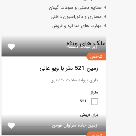
صنایع دستی و سوغات گیلان
معماری و دکوراسیون داخلی
مهارت های مذاکره و فروش
ملک های ویژه
زیر قیمت منطقه
شاخص
زمین 521 متر با ویو عالی
دارای پروانه ساخت ۱۴۰متری
متراژ
521
برای فروش
زمین جاده سراوان فومن
شاخص