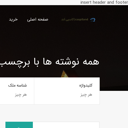
insert header and footer
صفحه اصلی
خرید
همه نوشته ها با برچسب
کلیدواژه
شناسه ملک
جستجو