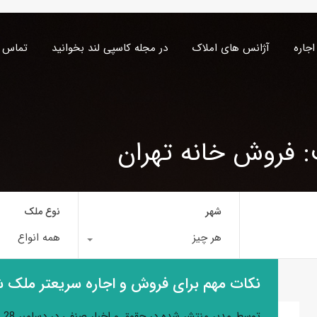
اجاره
آژانس های املاک
در مجله کاسپی لند بخوانید
تماس ب
: فروش خانه تهران
شهر
نوع ملک
هر چیز
همه انواع
نکات مهم برای فروش و اجاره سریعتر ملک ش
توسط
مدیر
منتشر شده در
حقوق و اخبار صنفی
در
دسامبر 28, 2020