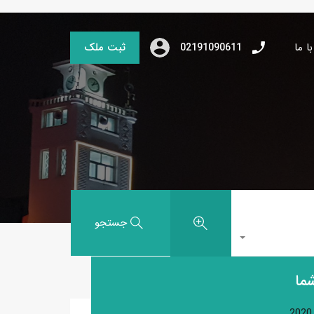
ا ما
ثبت ملک
02191090611
جستجو
ما