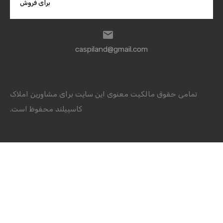
برای فروش
02191090611 09120259611-09113329611
caspiland@gmail.com
تمامی حقوق مالکیت معنوی این ‌سایت برای مشاورین املاک
کاسپیلند محفوظ است.
6th آگوست 2026
پنج‌شنبه!
کاسپی لند، کارگزاری حقوقی و سرمایه گذاری املاک
ورود اعضا
نام‌کاربری
رمز عبور
رمز خود را فراموش کرده اید؟
ورود اعضا
بازیابی رمزعبور