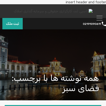
insert header and footer
ثبت ملک
02191090611
همه نوشته ها با برچسب:
فضای سبز