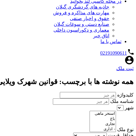
در مجله کاسپی لند بخوانید
جاذبه های گردشگری گیلان
مهارت های مذاکره و فروش
حقوق و اخبار صنفی
صنایع دستی و سوغات گیلان
معماری و دکوراسیون داخلی
اتاق خبر
تماس با ما
02191090611
ثبت ملک
همه نوشته ها با برچسب: قوانین شهرک ویلایی
کلیدواژه
شناسه ملک
شهر
نوع ملک
حداقل قیمت