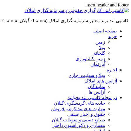
insert header and footer
کاسپی لند برند معتبر سرمایه گذاری املاک (شعبه 1: گیلان، شعبه 2: کردان، سهیلیه):خرید و فروش ،رهن و اجاره
صفحه اصلی
خرید
زمین
ویلا
گلخانه
زمین کشاورزی
آپارتمان
اجاره
ویلا و سوئیت اجاره
آژانس های املاک
نمایندگان
آژانس ها
در مجله کاسپی لند بخوانید
جاذبه های گردشگری گیلان
مهارت های مذاکره و فروش
حقوق و اخبار صنفی
صنایع دستی و سوغات گیلان
معماری و دکوراسیون داخلی
اتاق خبر