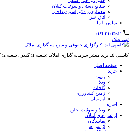
حقوق و اخبار صنفی
صنایع دستی و سوغات گیلان
معماری و دکوراسیون داخلی
اتاق خبر
تماس با ما
02191090611
ثبت ملک
کاسپی لند برند معتبر سرمایه گذاری املاک (شعبه 1: گیلان، شعبه 2: کردان، سهیلیه):خرید و فروش ،رهن و اجاره
صفحه اصلی
خرید
زمین
ویلا
گلخانه
زمین کشاورزی
آپارتمان
اجاره
ویلا و سوئیت اجاره
آژانس های املاک
نمایندگان
آژانس ها