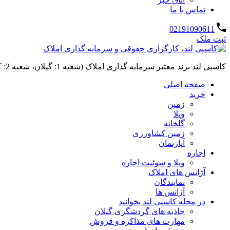
تماس با ما
02191090611
ثبت ملک
کاسپی لند برند معتبر سرمایه گذاری املاک (شعبه 1: گیلان، شعبه 2: کردان، سهیلیه):خرید و فروش ،رهن و اجاره
صفحه اصلی
خرید
زمین
ویلا
گلخانه
زمین کشاورزی
آپارتمان
اجاره
ویلا و سوئیت اجاره
آژانس های املاک
نمایندگان
آژانس ها
در مجله کاسپی لند بخوانید
جاذبه های گردشگری گیلان
مهارت های مذاکره و فروش