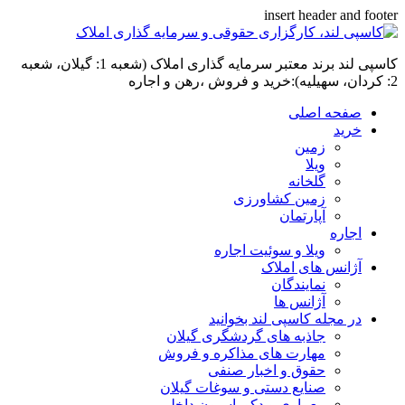
insert header and footer
کاسپی لند برند معتبر سرمایه گذاری املاک (شعبه 1: گیلان، شعبه
2: کردان، سهیلیه):خرید و فروش ،رهن و اجاره
صفحه اصلی
خرید
زمین
ویلا
گلخانه
زمین کشاورزی
آپارتمان
اجاره
ویلا و سوئیت اجاره
آژانس های املاک
نمایندگان
آژانس ها
در مجله کاسپی لند بخوانید
جاذبه های گردشگری گیلان
مهارت های مذاکره و فروش
حقوق و اخبار صنفی
صنایع دستی و سوغات گیلان
معماری و دکوراسیون داخلی