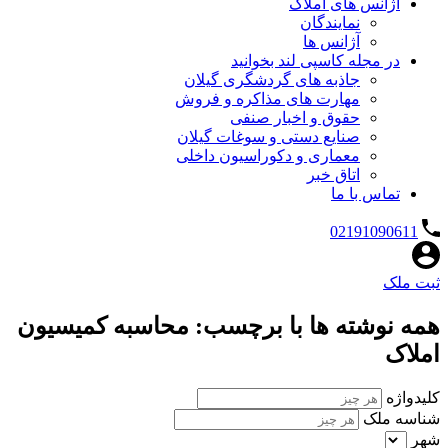
آژانس های املاک
نمایندگان
آژانس ها
در مجله کاسپی لند بخوانید
جاذبه های گردشگری گیلان
مهارت های مذاکره و فروش
حقوق و اخبار صنفی
صنایع دستی و سوغات گیلان
معماری و دکوراسیون داخلی
اتاق خبر
تماس با ما
02191090611
ثبت ملک
همه نوشته ها با برچسب: محاسبه کمیسیون
املاک
کلیدواژه
شناسه ملک
شهر