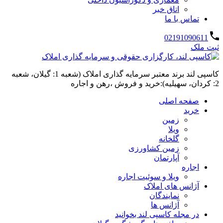
اتاق خبر
تماس با ما
02191090611
ثبت ملک
کاسپی لند برند معتبر سرمایه گذاری املاک (شعبه 1: گیلان، شعبه
2: کردان، سهیلیه):خرید و فروش ،رهن و اجاره
صفحه اصلی
خرید
زمین
ویلا
گلخانه
زمین کشاورزی
آپارتمان
اجاره
ویلا و سوئیت اجاره
آژانس های املاک
نمایندگان
آژانس ها
در مجله کاسپی لند بخوانید