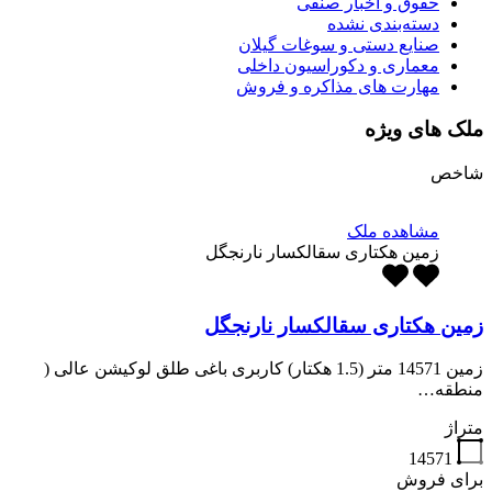
حقوق و اخبار صنفی
دسته‌بندی نشده
صنایع دستی و سوغات گیلان
معماری و دکوراسیون داخلی
مهارت های مذاکره و فروش
ملک های ویژه
شاخص
مشاهده ملک
زمین هکتاری سقالکسار نارنجگل
زمین هکتاری سقالکسار نارنجگل
زمین 14571 متر (1.5 هکتار) کاربری باغی طلق لوکیشن عالی (
منطقه…
متراژ
14571
برای فروش