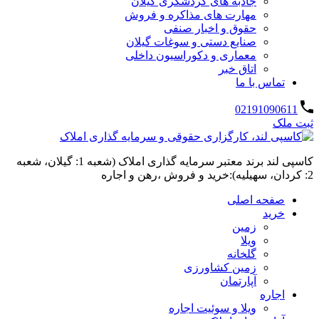
جاذبه های گردشگری گیلان
مهارت های مذاکره و فروش
حقوق و اخبار صنفی
صنایع دستی و سوغات گیلان
معماری و دکوراسیون داخلی
اتاق خبر
تماس با ما
02191090611
ثبت ملک
کاسپی لند برند معتبر سرمایه گذاری املاک (شعبه 1: گیلان، شعبه
2: کردان، سهیلیه):خرید و فروش ،رهن و اجاره
صفحه اصلی
خرید
زمین
ویلا
گلخانه
زمین کشاورزی
آپارتمان
اجاره
ویلا و سوئیت اجاره