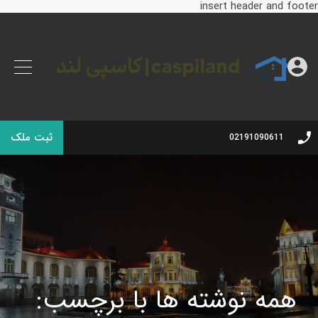
insert header and footer
ثبت ملک
02191090611
همه نوشته ها با برچسب: